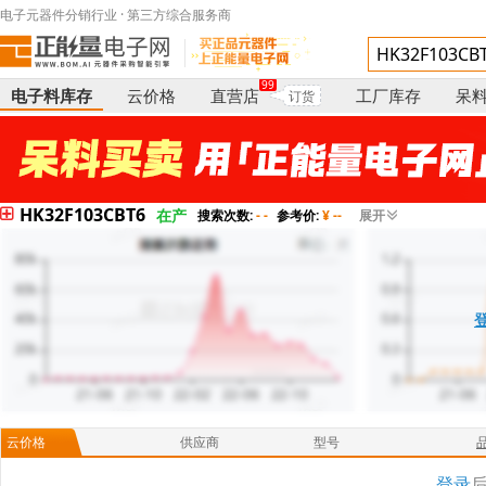
电子元器件分销行业 · 第三方综合服务商
99
电子料库存
云价格
直营店
工厂库存
呆
订货
HK32F103CBT6
在产
搜索次数:
- -
参考价:
¥ --
展开
云价格
供应商
型号
登录