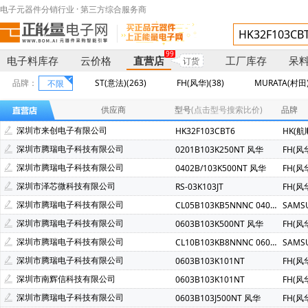
电子元器件分销行业 · 第三方综合服务商
99
电子料库存
云价格
直营店
工厂库存
呆
订货
品牌：
ST(意法)(263)
FH(风华)(38)
MURATA(村田)
不限
Sunlord(顺络)(8)
Vishay(威世)(8)
Microchip(微芯)(7)
供应商
型号
(点击型号搜索比价)
品牌
AMETHERM(5)
TI(德州仪器)(5)
TASUND(泰盛达)(5)
深圳市来创电子有限公司
HK32F103CBT6
HK(航
AVX(京瓷)(3)
SPANSION(飞索)(3)
TDK(东电化)(3)
深圳市腾瑞电子科技有限公司
0201B103K250NT 风华
FH(风
Rohm(罗姆)(2)
YAGEO(国巨)(2)
Mindmotion(灵动微)(2)
深圳市腾瑞电子科技有限公司
0402B/103K500NT 风华
FH(风
Darfon(达方)(1)
OTAX Electronics(1)
PanJit(强茂)(1)
深圳市泽芯微科技有限公司
RS-03K103JT
FH(风
STE(松田)(1)
TENTA(天泰)(1)
KYET(科雅)(1)
深圳市腾瑞电子科技有限公司
CL05B103KB5NNNC 0402 X7R 10NF 50V
SAMS
深圳市腾瑞电子科技有限公司
0603B103K500NT 风华
FH(风
深圳市腾瑞电子科技有限公司
CL10B103KB8NNNC 0603 X7R 10NF 50V
SAMS
深圳市腾瑞电子科技有限公司
0603B103K101NT
FH(风
深圳市南辉信科技有限公司
0603B103K101NT
FH(风
深圳市腾瑞电子科技有限公司
0603B103J500NT 风华
FH(风