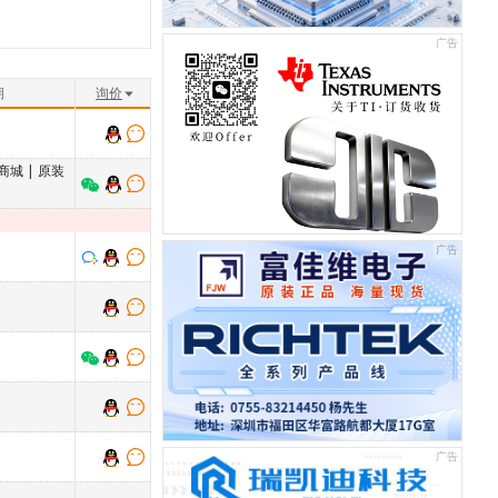
期
询价
商城
|
原装