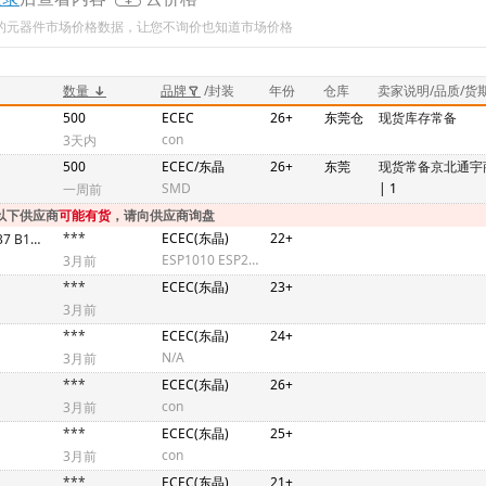
新的元器件市场价格数据，让您不询价也知道市场价格
数量
品牌
/封装
年份
仓库
卖家说明/品质/货
500
ECEC
26+
东莞仓
现货库存常备
con
3天内
500
ECEC/东晶
26+
东莞
现货常备京北通宇
SMD
| 1
一周前
以下供应商
可能有货
，请向供应商询盘
***
ECEC(东晶)
22+
B12000J233 B12288J037 B13560J019
ESP1010 ESP2010 ESP4020 ETB6H020G200Z
3月前
***
ECEC(东晶)
23+
3月前
***
ECEC(东晶)
24+
N/A
3月前
***
ECEC(东晶)
26+
con
3月前
***
ECEC(东晶)
25+
con
3月前
***
ECEC(东晶)
21+