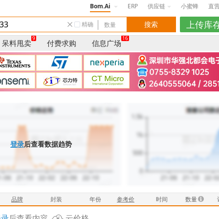
Bom.Ai
ERP
供应链
小蜜蜂
直
精确
9
16
呆料甩卖
付费求购
信息广场
登录
后查看数据趋势
品牌
封装
年份
参考价
时间
数量
登录
后查看内容
云价格