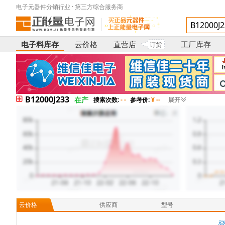
电子元器件分销行业 · 第三方综合服务商
电子料库存
云价格
直营店
工厂库存
订货
B12000J233
在产
搜索次数:
- -
参考价:
¥ --
展开
云价格
供应商
型号