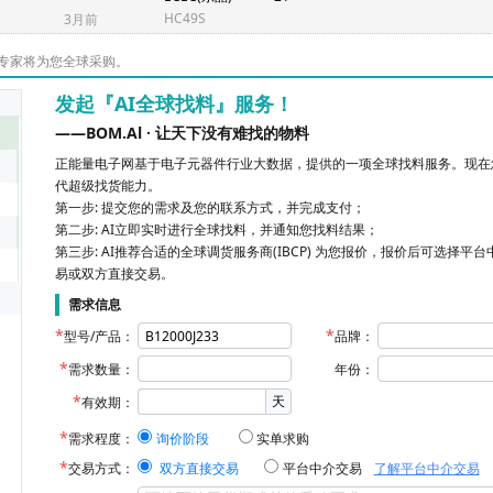
HC49S
3月前
专家将为您全球采购。
发起『AI全球找料』服务！
——BOM.Al · 让天下没有难找的物料
正能量电子网基于电子元器件行业大数据，提供的一项全球找料服务。现在您
代超级找货能力。
第一步: 提交您的需求及您的联系方式，并完成支付；
第二步: AI立即实时进行全球找料，并通知您找料结果；
第三步: AI推荐合适的全球调货服务商(IBCP) 为您报价，报价后可选择平
易或双方直接交易。
需求信息
型号/产品：
品牌：
需求数量：
年份：
天
有效期：
需求程度：
询价阶段
实单求购
交易方式：
双方直接交易
平台中介交易
了解平台中介交易