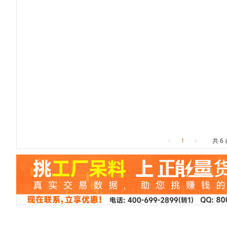
<
1
>
共 6