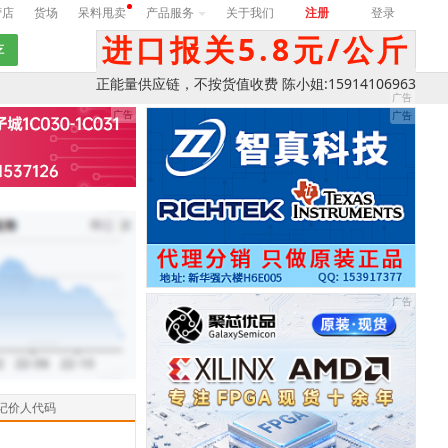
营店
货场
呆料甩卖
产品服务
关于我们
注册
登录
进口报关5.8元/公斤
正能量供应链，不按货值收费 陈小姐:15914106963
记价人代码