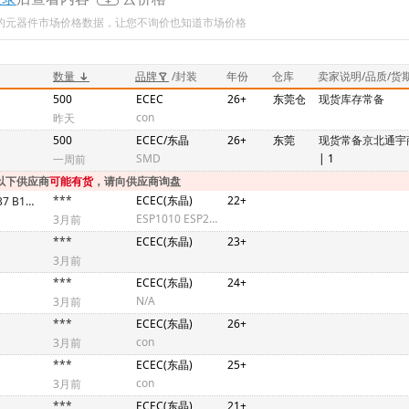
新的元器件市场价格数据，让您不询价也知道市场价格
数量
品牌
/封装
年份
仓库
卖家说明/品质/货
500
ECEC
26+
东莞仓
现货库存常备
con
昨天
500
ECEC/东晶
26+
东莞
现货常备京北通宇
SMD
| 1
一周前
以下供应商
可能有货
，请向供应商询盘
***
ECEC(东晶)
22+
B12000J233 B12288J037 B13560J019
ESP1010 ESP2010 ESP4020 ETB6H020G200Z
3月前
***
ECEC(东晶)
23+
3月前
***
ECEC(东晶)
24+
N/A
3月前
***
ECEC(东晶)
26+
con
3月前
***
ECEC(东晶)
25+
con
3月前
***
ECEC(东晶)
21+