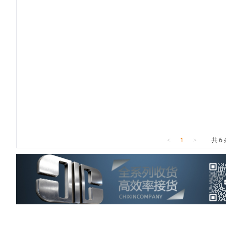
<
1
>
共 6