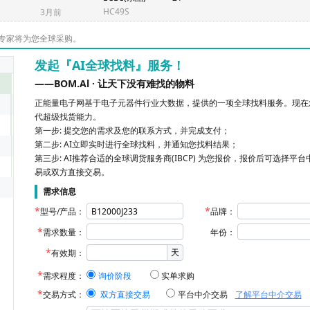
HC49S
3月前
专家将为您全球采购。
发起『AI全球找料』服务！
——BOM.Al · 让天下没有难找的物料
正能量电子网基于电子元器件行业大数据，提供的一项全球找料服务。现在您
代超级找货能力。
第一步: 提交您的需求及您的联系方式，并完成支付；
第二步: AI立即实时进行全球找料，并通知您找料结果；
第三步: AI推荐合适的全球调货服务商(IBCP) 为您报价，报价后可选择平
易或双方直接交易。
需求信息
型号/产品：
品牌：
需求数量：
年份：
天
有效期：
需求程度：
询价阶段
实单求购
交易方式：
双方直接交易
平台中介交易
了解平台中介交易