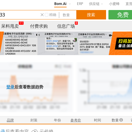
Bom.Ai
ERP
供应链
小蜜蜂
直
精确
11
8
呆料甩卖
付费求购
信息广场
登录
后查看数据趋势
品牌
封装
年份
参考价
时间
数量
登录
后查看内容
云价格