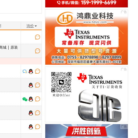
期
询价
商城
|
原装