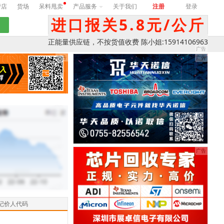
营店
货场
呆料甩卖
产品服务
关于我们
注册
登录
进口报关5.8元/公斤
正能量供应链，不按货值收费 陈小姐:15914106963
记价人代码