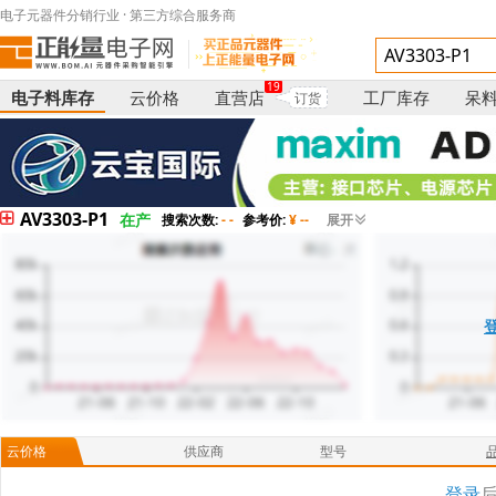
电子元器件分销行业 · 第三方综合服务商
19
电子料库存
云价格
直营店
工厂库存
呆
订货
AV3303-P1
在产
搜索次数:
- -
参考价:
¥ --
展开
云价格
供应商
型号
登录