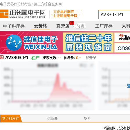
电子元器件分销行业 · 第三方综合服务商
19
云价格
电子料库存
直营店
工厂库存
呆
订货
AV3303-P1
在产
搜索次数:
- -
参考价:
¥ --
展开
电子料库存
供应商
型号
很抱歉，没有找