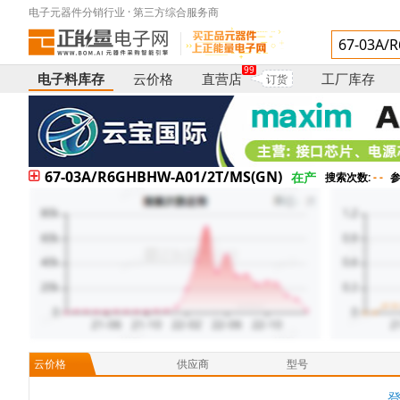
电子元器件分销行业 · 第三方综合服务商
99
电子料库存
云价格
直营店
工厂库存
订货
67-03A/R6GHBHW-A01/2T/MS(GN)
在产
搜索次数:
- -
参
云价格
供应商
型号