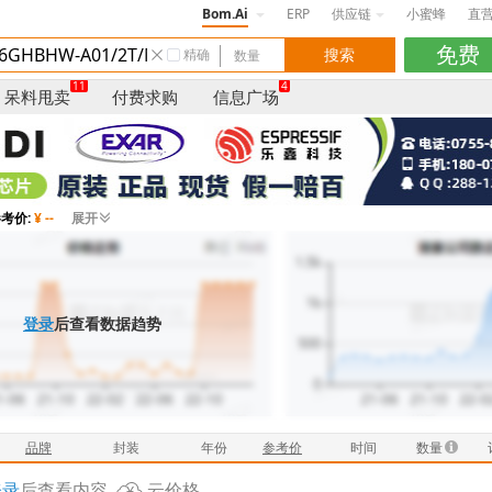
Bom.Ai
ERP
供应链
小蜜蜂
直
精确
11
4
呆料甩卖
付费求购
信息广场
考价:
¥ --
展开
登录
后查看数据趋势
品牌
封装
年份
参考价
时间
数量
登录
后查看内容
云价格