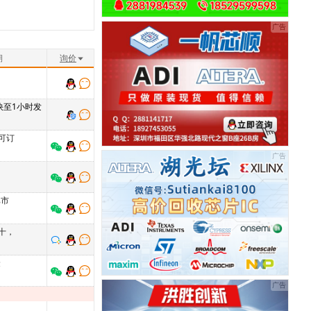
期
询价
 快至1小时发
可订
比市
十，
隆