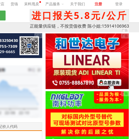
营店
货场
呆料甩卖
产品服务
关于我们
注册
登录
进口报关5.8元/公斤
正能量供应链，不按货值收费 陈小姐:15914106963
记价人代码