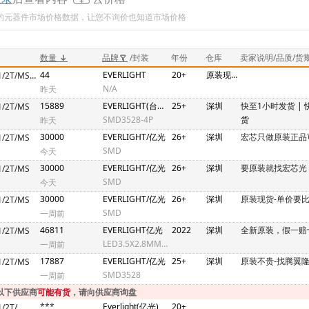
新的元器件市场价格数据，让您不询价也知道市场价格
数量
品牌
/封装
年份
仓库
卖家说明/品质/货
44
EVERLIGHT
20+
原装现货，全网最低价
67-03A/R6GHBHW-A01/2T/MS(GN)
N/A
昨天
15889
EVERLIGHT(台湾亿光)
25+
深圳
快至1小时发货
|
1/2T/MS
SMD3528-4P
货
昨天
30000
EVERLIGHT/亿光
26+
深圳
宏芯只做原装正品
1/2T/MS
SMD
今天
30000
EVERLIGHT/亿光
26+
深圳
要原装就找宏芯光
1/2T/MS
SMD
今天
30000
EVERLIGHT/亿光
26+
深圳
原装现货-单价要
1/2T/MS
SMD
一周前
46811
EVERLIGHT亿光
2022
深圳
全新原装，假一赔
1/2T/MS
LED3.5X2.8MMSM
一周前
17887
EVERLIGHT/亿光
25+
深圳
原装不贵-找腾翼
1/2T/MS
SMD3528
一周前
以下供应商
可能有货
，请向供应商询盘
***
Everlight(亿光)
20+
67-03A/R6GHBHW-A01/2T/MS(GN)