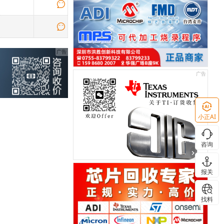
小正AI
咨询
报关
找料