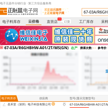
电子元器件分销行业 · 第三方综合服务商
99
云价格
电子料库存
直营店
工厂库存
呆
订货
67-03A/R6GHBHW-A01/2T/MS(GN)
在产
搜索次数:
- -
参考价:
电子料库存
供应商
型号
(显示完整型号)
圣禾堂（深圳）电子科技有限公司
67-03A/R6GHBHW-A01/2T/