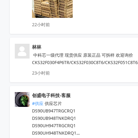
TDA7708CB  TDA7708LX  TDA7850

TDA7708CBTR  TDA75610S-Z  

TDA7708LX52  TDA7708LX32TR

22小时前
HFDA801A-VYT  TDA7388  TDA7851L

NJM2816GM1-51A-TE2  APM32F407ZGT6

N32G030C8L7  QN8035-SAEN  TDA8920CTH

林林
MX25L6433FM2I-08G  F50L2G41XA-104YG2B

K4B4G1646E-BYK0  TEF6686  XS9950

 中科芯一级代理 现货供应 原装正品 可拆样 欢迎询价
IRFB4227  CS75823  IRF540NPBF  TL494IDR

CKS32F030F4P6TR/CKS32F030C8T6/CKS32F051C8T6
PT16556-LQ  LV5683P-E  TA75458P

23小时前
TEA6856AHN  RDA5807M  STM32F042F4P6

IRS2092STRPBF  EN25QH64A-104HIP

CS3820EO  M12L128168A-6TG2N

创盛电子科技-客服
代理天微，贝岭，泰德，能芯，福芯，红芯微

#供应
 供应芯片

晶源微，友达，UTC，纳芯威，芯电元等品牌

DS90UB947TRGCRQ1

深圳原装现货当天可送，1000+型号现货欢迎咨询

DS90UB948TNKDRQ1

V:13544786707

DS90UH947TRGCRQ1

Q:2581140881
收起
DS90UH948TNKDRQ1
