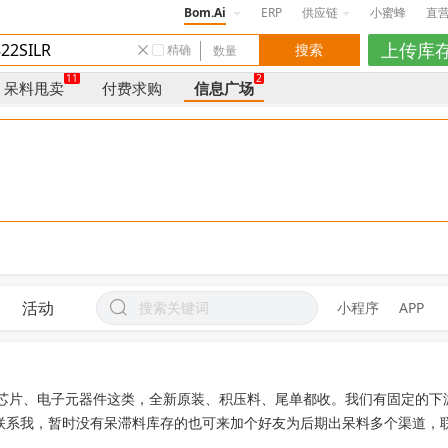
Bom.Ai
ERP
供应链
小蜜蜂
直
精确
11
2
呆料甩卖
付费求购
信息广场
活动
小程序
APP
C芯片、电子元器件这类，全新原装、积压料、尾单都收。我们有固定的下
联系我，暂时没有呆滞料库存的也可来加个好友为后期出呆料多个渠道，