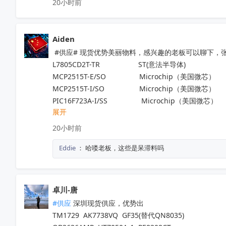
20小时前
Aiden
 #供应# 现货优势美丽物料，感兴趣的老板可以聊下，张先生1
L7805CD2T-TR                   ST(意法半导体)                    
MCP2515T-E/SO	           Microchip（美国微芯） 	
MCP2515T-I/SO	           Microchip（美国微芯） 	
PIC16F723A-I/SS 	            Microchip（美国微芯）
展开
ADP32F034QP64S   	    进芯	                              
NM1200LBAE	                   NUVOTON（新唐科技）
20小时前
LTC6433AIUF-15#PBF	   ADI(亚德诺)	                      
Eddie
：
哈喽老板，这些是呆滞料吗
TP2124-SR	                   3PEAK（思瑞浦）           
ATA663254-GBQW	           Microchip（美国微芯） 	
ATA663211-GAQW	           Microchip（美国微芯） 	
MB95F636KPMC-G-UNE2  赛普拉斯                            
卓川-唐
#供应
 深圳现货供应，优势出

TM1729  AK7738VQ  GF35(替代QN8035)
