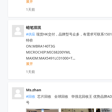
展开
DS83822IRHBR

DS250DF810ABVR

1天前
DS125BR820NJYR

LM5022MM

LM5101AMX

蜡笔琪琪
现货靓货！不容错过！
收起
#供应
 现货HK交付，品牌型号众多，有需求可联系150111
特价

ON:MBRA140T3G

MICROCHIP:MIC68200YML

MAXIM:MAX5491LC01000+T

展开
ADI:ADP7182AUJZ-R7

其他PN可沟通确认

1天前
现货！全新原装正品，原包/原盒，假一罚十，实单必
Ms.zhan
#回收
 芯片回收   全球回收   华强北回收王 优势品牌ADI  NX
号