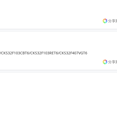
分享
/CKS32F103CBT6/CKS32F103RET6/CKS32F407VGT6
分享