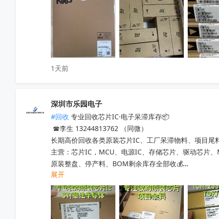
1天前
深圳市乐园电子
#回收
 专业回收芯片IC·电子呆滞库存📦

 ☎李生 13244813762 （同微）

长期高价回收各类原装芯片IC、工厂呆滞物料、项目尾料
主营：芯片IC，MCU、电源IC、存储芯片、驱动芯片
原装整盘、停产料、BOM剩余库存全部收💰

展开
工厂清仓、项目取消、仓库积压、过期呆滞物料均可处理
专业人员上门清点核验，报价透明无套路，现款现结不压款
小批量散料、大批量整仓囤货统一打包回收，全程保密处