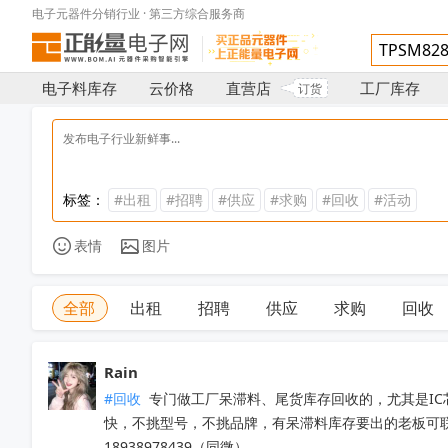
电子元器件分销行业 · 第三方综合服务商
电子料库存
云价格
直营店
工厂库存
订货
标签：
#出租
#招聘
#供应
#求购
#回收
#活动
表情
图片
全部
出租
招聘
供应
求购
回收
Rain
#回收
 专门做工厂呆滞料、尾货库存回收的，尤其是I
快，不挑型号，不挑品牌，有呆滞料库存要出的老板可
18938978439（同微）