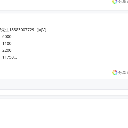
分享
8883007729（同V）

  6000

1100

2200

	11750

   25909

	14000

分享
  1001

 	20000

60000

24000

    80000
收起