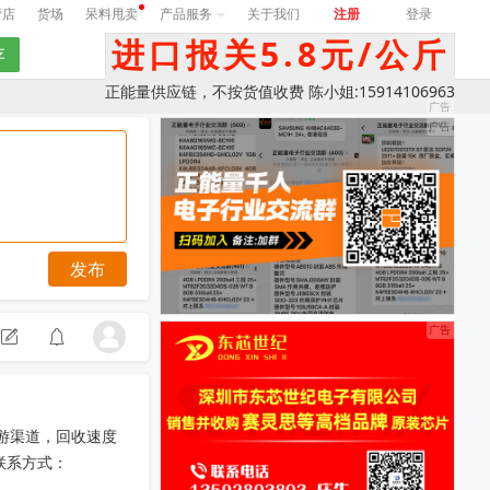
营店
货场
呆料甩卖
产品服务
关于我们
注册
登录
进口报关5.8元/公斤
正能量供应链，不按货值收费 陈小姐:15914106963
发布
游渠道，回收速度
联系方式：