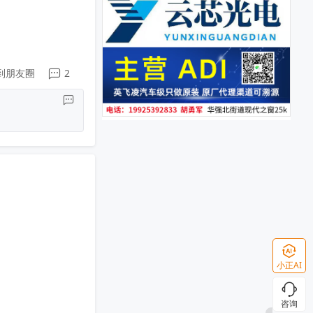
到朋友圈
2
小正AI
咨询