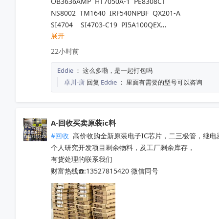
OB3636AMP  HT7050A-1  PE8308CT

NS8002  TM1640  IRF540NPBF  QX201-A

SI4704    SI4703-C19  PI5A100QEX

展开
NCV8402ASTT1G  AW9967DNR  IRFB4227

TM1650  TM2312  TDA7576B  CD1517CP

22小时前
TL494IDR  SI4755  BD37033FV-ME2

Eddie
：
这么多嘞，是一起打包吗
EMP8965-33VF05GRR  TA7291SG  QX201-C

卓川-唐
回复
Eddie
：
里面有需要的型号可以咨询
LT8645SEV  SGM4553YN8G/TR

5V41285PGGI  10M16SAU169C8G  EPM570T100C5N

PT7M3808G33TAEX  RDA5807M  WM8728SEDS/R

SY6874DBC  SY8063DBC  CS3818EO  SI4755

A-回收买卖原装ic料
PL8332G  OB2734DCCPA-H  OB2009DACPA-D

#回收
 高价收购全新原装电子IC芯片，二三极管，继电
SI4754C-A55-GMR  CD3313EO  AXOP34062C

个人研究开发项目剩余物料，及工厂剩余库存，

QN8065  IR2011STRPBF  NSA2092

有货处理的联系我们

STM32L071RZH6  STM32G070RBT6

财富热线☎️:13527815420 微信同号
STM8S005K6T6   STM8S207R8T6

STM8L052R8T6   STM32G030C8T6

STM8S103F3P6TR  TPA3116D2DADR

TDA7786  TDA7786TR  TDA7786C
