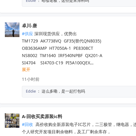
Eddie
：
哈喽老板，这些是呆滞料吗
TP2124-SR	                   3PEAK（思瑞浦）            	200
ATA663254-GBQW	           Microchip（美国微芯） 	6000
ATA663211-GAQW	           Microchip（美国微芯） 	2400
MB95F636KPMC-G-UNE2  赛普拉斯                                8
卓川-唐
#供应
 深圳现货供应，优势出

TM1729  AK7738VQ  GF35(替代QN8035)

OB3636AMP  HT7050A-1  PE8308CT

NS8002  TM1640  IRF540NPBF  QX201-A

SI4704    SI4703-C19  PI5A100QEX

展开
NCV8402ASTT1G  AW9967DNR  IRFB4227

TM1650  TM2312  TDA7576B  CD1517CP

11小时前
TL494IDR  SI4755  BD37033FV-ME2

Eddie
：
这么多嘞，是一起打包吗
EMP8965-33VF05GRR  TA7291SG  QX201-C

LT8645SEV  SGM4553YN8G/TR

5V41285PGGI  10M16SAU169C8G  EPM570T100C5N

PT7M3808G33TAEX  RDA5807M  WM8728SEDS/R

A-回收买卖原装ic料
SY6874DBC  SY8063DBC  CS3818EO  SI4755

#回收
 高价收购全新原装电子IC芯片，二三极管，继电器，
PL8332G  OB2734DCCPA-H  OB2009DACPA-D

个人研究开发项目剩余物料，及工厂剩余库存，

SI4754C-A55-GMR  CD3313EO  AXOP34062C
