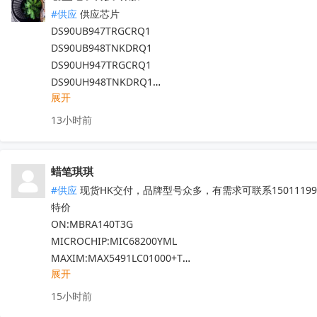
CS3820EO  M12L128168A-6TG2N

#供应
 供应芯片

代理天微，贝岭，泰德，能芯，福芯，红芯微

DS90UB947TRGCRQ1

晶源微，友达，UTC，纳芯威，芯电元等品牌

DS90UB948TNKDRQ1

深圳原装现货当天可送，1000+型号现货欢迎咨询

DS90UH947TRGCRQ1

V:13544786707

DS90UH948TNKDRQ1

Q:2581140881
收起
展开
DS83822IRHBR

DS250DF810ABVR

13小时前
DS125BR820NJYR

LM5022MM

LM5101AMX

蜡笔琪琪
现货靓货！不容错过！
收起
#供应
 现货HK交付，品牌型号众多，有需求可联系150111990
特价

ON:MBRA140T3G

MICROCHIP:MIC68200YML

MAXIM:MAX5491LC01000+T

展开
ADI:ADP7182AUJZ-R7

其他PN可沟通确认

15小时前
现货！全新原装正品，原包/原盒，假一罚十，实单必成，有