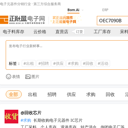
电子元器件分销行业 · 第三方综合服务商
Bom.Ai
ERP
电子料库存
云价格
直营店
工厂库存
呆
订货
标签：
#出租
#招聘
#供应
#求购
#回收
#活动
表情
图片
全部
出租
招聘
供应
求购
回收
@回收芯片
#求购
 长期收购电子元器件 IC芯片 

工厂呆料、个人库存、退港库存、转产清仓、倒闭电子厂等
