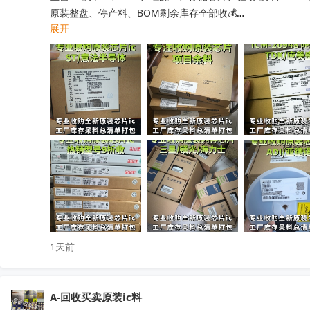
原装整盘、停产料、BOM剩余库存全部收💰

展开
工厂清仓、项目取消、仓库积压、过期呆滞物料均可处理

专业人员上门清点核验，报价透明无套路，现款现结不压款💴
小批量散料、大批量整仓囤货统一打包回收，全程保密处理

快速清空仓库，释放仓储空间，高效盘活闲置物料回笼资金

覆盖全国上门收货，珠三角、深圳区域当日上门看货📱

只需提供型号、数量、实物照片，免费快速精准估价

无中间商层层压价，出价高于同行，一站式清库存省心省力

有闲置电子库存欢迎随时联系洽谈！
收起
1天前
A-回收买卖原装ic料