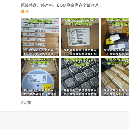
原装整盘、停产料、BOM剩余库存全部收💰

展开
工厂清仓、项目取消、仓库积压、过期呆滞物料均可处理

专业人员上门清点核验，报价透明无套路，现款现结不压款💴
小批量散料、大批量整仓囤货统一打包回收，全程保密处理

快速清空仓库，释放仓储空间，高效盘活闲置物料回笼资金

覆盖全国上门收货，珠三角、深圳区域当日上门看货📱

只需提供型号、数量、实物照片，免费快速精准估价

无中间商层层压价，出价高于同行，一站式清库存省心省力

有闲置电子库存欢迎随时联系洽谈！
收起
2天前