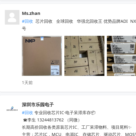
Ms.zhan
#回收
 芯片回收   全球回收   华强北回收王 优势品牌ADI  NXP  
号
1天前
深圳市乐园电子
#回收
 专业回收芯片IC·电子呆滞库存📦

 ☎李生 13244813762 （同微）

长期高价回收各类原装芯片IC、工厂呆滞物料、项目尾料✨

主营：芯片IC，MCU、电源IC、存储芯片、驱动芯片、MO