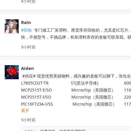
8小时前
Rain
#回收
 专门做工厂呆滞料、尾货库存回收的，尤其是IC芯
快，不挑型号，不挑品牌，有呆滞料库存的老板可联系我。联系方
9小时前
Aiden
 #供应# 现货优势美丽物料，感兴趣的老板可以聊下，张先生188
L7805CD2T-TR                   ST(意法半导体)                      600
MCP2515T-E/SO	           Microchip（美国微芯） 	1100
MCP2515T-I/SO	           Microchip（美国微芯） 	2200
PIC16F723A-I/SS 	            Microchip（美国微芯）	117
展开
ADP32F034QP64S   	    进芯	                                 25
NM1200LBAE	                   NUVOTON（新唐科技）	140
9小时前
LTC6433AIUF-15#PBF	   ADI(亚德诺)	                        100