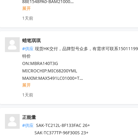
88E1548PA0-BAM21000

展开
……

专营Marvell十八年，300+库存料号，其它Marvell的料发
1天前
全新原箱原盒（涂标），口碑可查。
收起
蜡笔琪琪
#供应
 现货HK交付，品牌型号众多，有需求可联系150111990
特价

ON:MBRA140T3G

MICROCHIP:MIC68200YML

MAXIM:MAX5491LC01000+T

展开
ADI:ADP7182AUJZ-R7

其他PN可沟通确认

1天前
现货！全新原装正品，原包/原盒，假一罚十，实单必成，有
正能量
#供应
 SAK-TC212L-8F133FAC 26+

          SAK-TC377TP-96F300S 23+
