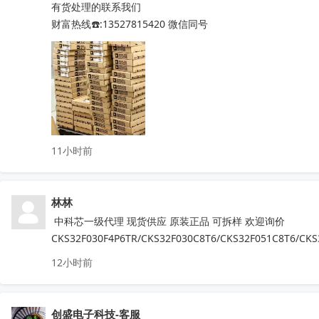
有货处理的联系我们

QN8065  IR2011STRPBF  NSA2092

财富热线☎️:13527815420 微信同号
STM32L071RZH6  STM32G070RBT6

STM8S005K6T6   STM8S207R8T6

STM8L052R8T6   STM32G030C8T6

STM8S103F3P6TR  TPA3116D2DADR

TDA7786  TDA7786TR  TDA7786C

TDA7708CB  TDA7708LX  TDA7850

TDA7708CBTR  TDA75610S-Z  

11小时前
TDA7708LX52  TDA7708LX32TR

HFDA801A-VYT  TDA7388  TDA7851L

NJM2816GM1-51A-TE2  APM32F407ZGT6

林林
N32G030C8L7  QN8035-SAEN  TDA8920CTH

MX25L6433FM2I-08G  F50L2G41XA-104YG2B

 中科芯一级代理 现货供应 原装正品 可拆样 欢迎询价
K4B4G1646E-BYK0  TEF6686  XS9950

CKS32F030F4P6TR/CKS32F030C8T6/CKS32F051C8T6/CKS
IRFB4227  CS75823  IRF540NPBF  TL494IDR

12小时前
PT16556-LQ  LV5683P-E  TA75458P

TEA6856AHN  RDA5807M  STM32F042F4P6

IRS2092STRPBF  EN25QH64A-104HIP

创盛电子科技-客服