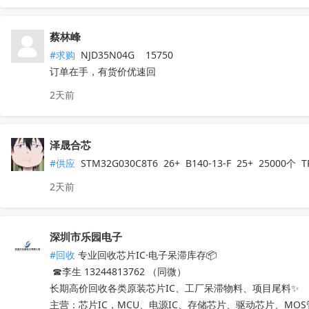
蔡林峰
#求购
 NJD35N04G    15750

订单在手，有货价优速回
2天前
泽晟合芯
#供应
 STM32G030C8T6  26+  B140-13-F  25+  25000
2天前
深圳市乐园电子
#回收
 专业回收芯片IC·电子呆滞库存📦

 ☎李生 13244813762 （同微）

长期高价回收各类原装芯片IC、工厂呆滞物料、项目尾料✨

主营：芯片IC，MCU、电源IC、存储芯片、驱动芯片、MO