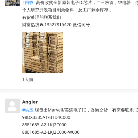
#回收
 高价收购全新原装电子IC芯片，二三极管，继电器，
个人研究开发项目剩余物料，及工厂剩余库存，

有货处理的联系我们

财富热线☎️:13527815420 微信同号
1天前
Angler
#供应
 现货出Marvell/美满电子IC，香港交货，有需要联系13
98DX3335A1-BTD4C000

88E1685-A2-LKJ2C000

88E1685-A2-LKJ2C000-W000
