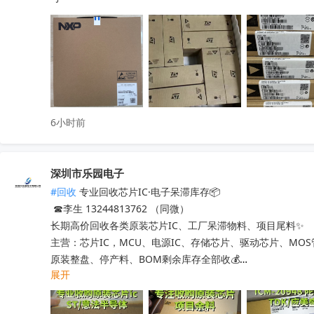
6小时前
深圳市乐园电子
#回收
 专业回收芯片IC·电子呆滞库存📦

 ☎李生 13244813762 （同微）

长期高价回收各类原装芯片IC、工厂呆滞物料、项目尾料✨

主营：芯片IC，MCU、电源IC、存储芯片、驱动芯片、MO
原装整盘、停产料、BOM剩余库存全部收💰

展开
工厂清仓、项目取消、仓库积压、过期呆滞物料均可处理

专业人员上门清点核验，报价透明无套路，现款现结不压款💴