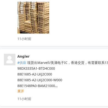
11小时前
Angler
#供应
 现货出Marvell/美满电子IC，香港交货，有需要联系13
98DX3335A1-BTD4C000

88E1685-A2-LKJ2C000

88E1685-A2-LKJ2C000-W000

88E1548PA0-BAM21000

展开
……

专营Marvell十八年，300+库存料号，其它Marvell的料发
11小时前
全新原箱原盒（涂标），口碑可查。
收起