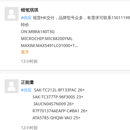
蜡笔琪琪
#供应
 现货HK交付，品牌型号众多，有需求可联系150111990
特价

ON:MBRA140T3G

MICROCHIP:MIC68200YML

MAXIM:MAX5491LC01000+T

展开
ADI:ADP7182AUJZ-R7

其他PN可沟通确认

12小时前
现货！全新原装正品，原包/原盒，假一罚十，实单必成，有
正能量
#供应
 SAK-TC212L-8F133FAC 26+

          SAK-TC377TP-96F300S 23+

           IAUCN04S7N009 26+

          R7F701374AEAFP-C#BA1 26+

          ATA5785-GHQW-VAO 25+
12小时前