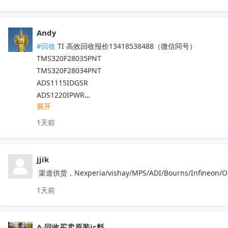
Andy
#回收
 TI 高效回收报价13418538488（微信同号）

TMS320F28035PNT

TMS320F28034PNT

ADS1115IDGSR

ADS1220IPWR

展开
ADS1110A0IDBVR

ADS1015IDGSR

1天前
ADS1118IDGSR

ADS1220IRVAR

ADS1120IPWR

jjik
TMS320F28335PGFA

 渠道供货，Nexperia/vishay/MPS/ADI/Bourns/In
TMS320F28027PTT

1天前
ADS1248IPWR

TMS320F28377DPTPT

TMS320F28069PZT

A-回收买卖原装ic料