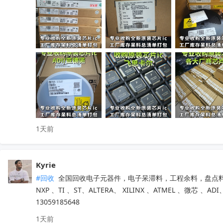
小批量散料、大批量整仓囤货统一打包回收，全程保密处理

快速清空仓库，释放仓储空间，高效盘活闲置物料回笼资金

覆盖全国上门收货，珠三角、深圳区域当日上门看货📱

只需提供型号、数量、实物照片，免费快速精准估价

无中间商层层压价，出价高于同行，一站式清库存省心省力

有闲置电子库存欢迎随时联系洽谈！
收起
1天前
Kyrie
#回收
 全国回收电子元器件，电子呆滞料，工程余料，盘点料
NXP 、TI 、ST、ALTERA、 XILINX 、ATMEL 、微
13059185648
1天前