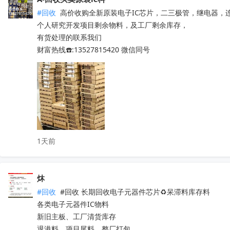
TMS320F28035PAGT

#回收
 高价收购全新原装电子IC芯片，二三极管，继电器，
TMS320F2808PZA

个人研究开发项目剩余物料，及工厂剩余库存，

ADS1115IDGSR

有货处理的联系我们

ADS1299IPAGR

财富热线☎️:13527815420 微信同号
ADS8688IDBTR

ADS1255IDBR

TPS61021ADSGR

TSC2046IPWR

ADS131M04IPWR

ADS1115IRUGR

ADS1232IPWR

ADS8866IDGSR

1天前
ADS131M02IPWR

ADS131M08IPBSR

DRV8231ADSGR

炑
ADS1298IPAGR

#回收
 #回收 长期回收电子元器件芯片♻️呆滞料库存料 

ADS8681IPWR

各类电子元器件IC物料

ADS131A04IPBSR

新旧主板、工厂清货库存

DAC8562SDGSR

退港料、项目尾料、整厂打包
