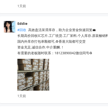
LM7171AIMX/NOPB

AXPA17851  AXPA47576

1天前
LM7812SX/NOPB

AXPA7388Q  TCB001HQ  TDA8920CTH

LM70880RRXR

TCB2929AHQ  MFI337S3959

LM7322MAX/NOPB

TM1621B  TM1622  TM2313

Eddie
LM741CN/NOPB

TM1628A  C9636  QX201A

#回收
 高效盘活呆滞库存，助力企业资金快速回笼💼

LM6172IMX/NOPB

QX201C  BD37033FV-ME2

长期高价回收IC芯片.工厂统货.工厂呆料.个人库存.原装畅销
LM66100DCKT

MT29F4G08ABADAWP:D   TM1729  AK7738VQ

国内外库存打包单颗都可,♻️香港大陆都可交货

LM6171AIMX/NOPB

OB3636AMP  HT7050A-1  PE8308CT  QX201-A

资金充足,诚信合作.中介重酬.！

LM6171AIM/NOPB

NS8002  TM1640  IRF540NPBF  IRFB4227

有需要的老板随时联系：18123890042微信同号♻️
LM61460AANRJRR

SI4704    SI4703-C19  PI5A100QEX

LM6132BIMX/NOPB

NCV8402ASTT1G  AW9967DNR  TPA3116D2DADR

LM675T/NOPB

TM1650  TM2312  TDA7576B  BD37033FV-ME2

CC1310F128RHBR
TL494IDR  SI4755  CD1517CP  TA7291SG

收起
EMP8965-33VF05GRR

STM32L071RZH6  STM32G070RBT6

STM8S005K6T6   STM8S207R8T6

1天前
STM8L052R8T6   STM32G030C8T6

STM32F103C8T6  STM8S103F3P6TR
