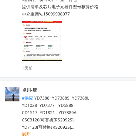
ADS131E08IPAGR

提供清单及芯片电子元器件型号核算价格

ESP32-WROVER-E-N16R8

中介重佣📞15099938077
AM3352BZCZD80

LM2903DR

REF3030AIDBZR

SN65HVD230QDR

ISO1541DR

ADS131E08IPAGR

LM5007MMX/NOPB

1天前
OPA2387DGKR

ISO1044BDR

LM76002RNPR

卓川-唐
LM76003RNPR

LM76005RNPR

#供应
 YD7388  YD7388S  YD7388L

LM7321MFX/NOPB

YD1028  YD7377   YD5888

LM73100RPWR

CD1517  YD1821   YD7389A

LM74502DDFR

CSC3120(可替换IRS2092S)

LM74502HDDFR

YD7120(可替换IRS2092S)

展开
LM7805MPX/NOPB

YD7123(可替换 IRS2093)
