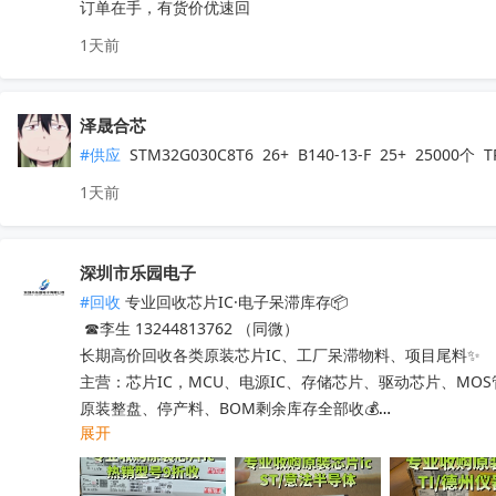
订单在手，有货价优速回
1天前
泽晟合芯
#供应
 STM32G030C8T6  26+  B140-13-F  25+  25000
1天前
深圳市乐园电子
#回收
 专业回收芯片IC·电子呆滞库存📦

 ☎李生 13244813762 （同微）

长期高价回收各类原装芯片IC、工厂呆滞物料、项目尾料✨

主营：芯片IC，MCU、电源IC、存储芯片、驱动芯片、MO
原装整盘、停产料、BOM剩余库存全部收💰

展开
工厂清仓、项目取消、仓库积压、过期呆滞物料均可处理

专业人员上门清点核验，报价透明无套路，现款现结不压款💴