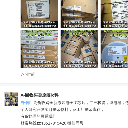
小批量散料、大批量整仓囤货统一打包回收，全程保密处理

快速清空仓库，释放仓储空间，高效盘活闲置物料回笼资金

覆盖全国上门收货，珠三角、深圳区域当日上门看货📱

只需提供型号、数量、实物照片，免费快速精准估价

无中间商层层压价，出价高于同行，一站式清库存省心省力

有闲置电子库存欢迎随时联系洽谈！
收起
7小时前
A-回收买卖原装ic料
#回收
 高价收购全新原装电子IC芯片，二三极管，继电器，
个人研究开发项目剩余物料，及工厂剩余库存，

有货处理的联系我们

财富热线☎️:13527815420 微信同号