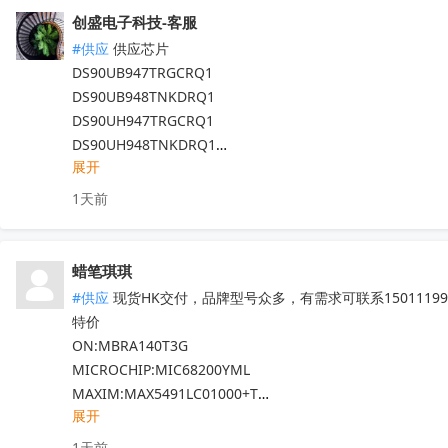
TDA7786  TDA7786TR  TDA7786C

创盛电子科技-客服
TDA7708CB  TDA7708LX  TDA7850

#供应
 供应芯片

TDA7708CBTR  TDA75610S-Z  

DS90UB947TRGCRQ1

TDA7708LX52  TDA7708LX32TR

DS90UB948TNKDRQ1

HFDA801A-VYT  TDA7388  TDA7851L

DS90UH947TRGCRQ1

NJM2816GM1-51A-TE2  APM32F407ZGT6

DS90UH948TNKDRQ1

N32G030C8L7  QN8035-SAEN  TDA8920CTH

展开
DS83822IRHBR

MX25L6433FM2I-08G  F50L2G41XA-104YG2B

DS250DF810ABVR

K4B4G1646E-BYK0  TEF6686  TP9950-FA

1天前
DS125BR820NJYR

IRFB4227  CS75823  IRF540NPBF  TL494IDR

LM5022MM

PT16556-LQ  LV5683P-E  TA75458P

LM5101AMX

TEA6856AHN  RDA5807M  STM32F042F4P6

蜡笔琪琪
现货靓货！不容错过！
收起
IRS2092STRPBF  EN25QH64A-104HIP

#供应
 现货HK交付，品牌型号众多，有需求可联系150111990
CS3820EO  M12L128168A-6TG2N

特价

代理天微，贝岭，泰德，能芯，福芯，红芯微

ON:MBRA140T3G

晶源微，友达，UTC，纳芯威，芯电元等品牌

MICROCHIP:MIC68200YML

深圳原装现货当天可送，1000+型号现货欢迎咨询
收起
MAXIM:MAX5491LC01000+T

展开
ADI:ADP7182AUJZ-R7

其他PN可沟通确认

1天前