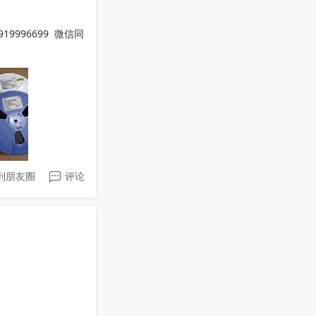
919996699  微信同
到朋友圈
评论