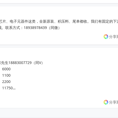
C芯片、电子元器件这类，全新原装、积压料、尾单都收。我们有固定的下
系方式：18938978439（同微）
分享
8883007729（同V）

  6000

1100

2200

	11750

   25909

	14000

分享
  1001

 	20000
