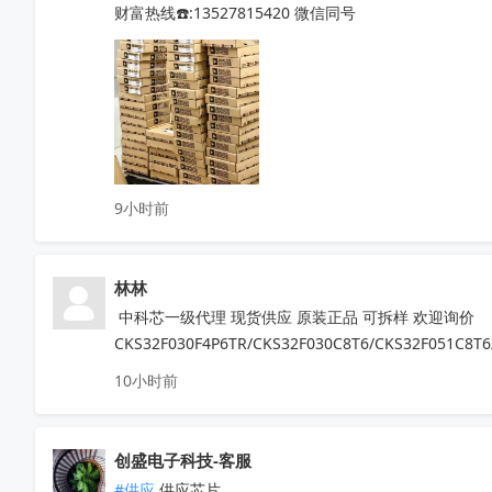
QN8065  IR2011STRPBF  NSA2092

财富热线☎️:13527815420 微信同号
STM32L071RZH6  STM32G070RBT6

STM8S005K6T6   STM8S207R8T6

STM8L052R8T6   STM32G030C8T6

STM8S103F3P6TR  TPA3116D2DADR

TDA7786  TDA7786TR  TDA7786C

TDA7708CB  TDA7708LX  TDA7850

TDA7708CBTR  TDA75610S-Z  

9小时前
TDA7708LX52  TDA7708LX32TR

HFDA801A-VYT  TDA7388  TDA7851L

NJM2816GM1-51A-TE2  APM32F407ZGT6

林林
N32G030C8L7  QN8035-SAEN  TDA8920CTH

MX25L6433FM2I-08G  F50L2G41XA-104YG2B

 中科芯一级代理 现货供应 原装正品 可拆样 欢迎询价
K4B4G1646E-BYK0  TEF6686  XS9950

CKS32F030F4P6TR/CKS32F030C8T6/CKS32F051C8T6
IRFB4227  CS75823  IRF540NPBF  TL494IDR

10小时前
PT16556-LQ  LV5683P-E  TA75458P

TEA6856AHN  RDA5807M  STM32F042F4P6

IRS2092STRPBF  EN25QH64A-104HIP

创盛电子科技-客服
CS3820EO  M12L128168A-6TG2N

#供应
 供应芯片
