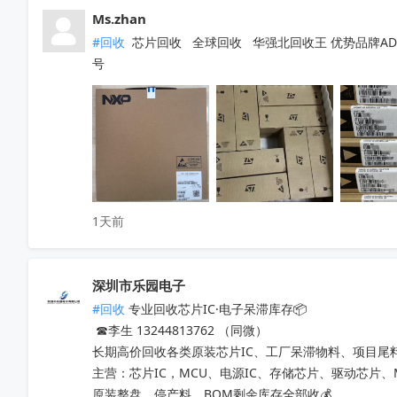
Ms.zhan
#回收
 芯片回收   全球回收   华强北回收王 优势品牌ADI  NX
号
1天前
深圳市乐园电子
#回收
 专业回收芯片IC·电子呆滞库存📦

 ☎李生 13244813762 （同微）

长期高价回收各类原装芯片IC、工厂呆滞物料、项目尾料
主营：芯片IC，MCU、电源IC、存储芯片、驱动芯片
原装整盘、停产料、BOM剩余库存全部收💰
