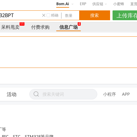
Bom.Ai
ERP
供应链
小蜜蜂
直
精确
11
4
呆料甩卖
付费求购
信息广场
活动
小程序
APP
等

、PIC、STC、STM32F等品牌
