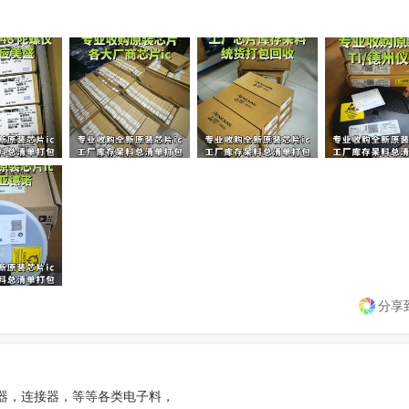


💴

理

金

力

分享
器，连接器，等等各类电子料，
