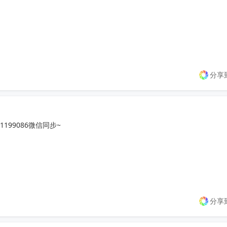
分享
99086微信同步~

分享
成，有需求可联系，询价勿扰！
收起