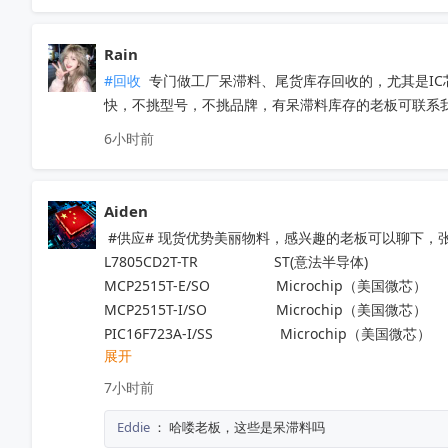
Rain
#回收
 专门做工厂呆滞料、尾货库存回收的，尤其是I
快，不挑型号，不挑品牌，有呆滞料库存的老板可联系我。联
6小时前
Aiden
 #供应# 现货优势美丽物料，感兴趣的老板可以聊下，张先生1
L7805CD2T-TR                   ST(意法半导体)                    
MCP2515T-E/SO	           Microchip（美国微芯） 	
MCP2515T-I/SO	           Microchip（美国微芯） 	
PIC16F723A-I/SS 	            Microchip（美国微芯）
展开
ADP32F034QP64S   	    进芯	                              
NM1200LBAE	                   NUVOTON（新唐科技）
7小时前
LTC6433AIUF-15#PBF	   ADI(亚德诺)	                      
Eddie
：
哈喽老板，这些是呆滞料吗
TP2124-SR	                   3PEAK（思瑞浦）           