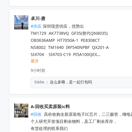
ATA663254-GBQW	           Microchip（美国微芯） 	
ATA663211-GAQW	           Microchip（美国微芯） 	
MB95F636KPMC-G-UNE2  赛普拉斯                            
卓川-唐
#供应
 深圳现货供应，优势出

TM1729  AK7738VQ  GF35(替代QN8035)

OB3636AMP  HT7050A-1  PE8308CT

NS8002  TM1640  IRF540NPBF  QX201-A

SI4704    SI4703-C19  PI5A100QEX

展开
NCV8402ASTT1G  AW9967DNR  IRFB4227

TM1650  TM2312  TDA7576B  CD1517CP

9小时前
TL494IDR  SI4755  BD37033FV-ME2

Eddie
：
这么多嘞，是一起打包吗
EMP8965-33VF05GRR  TA7291SG  QX201-C

LT8645SEV  SGM4553YN8G/TR

5V41285PGGI  10M16SAU169C8G  EPM570T100C5N

PT7M3808G33TAEX  RDA5807M  WM8728SEDS/R

A-回收买卖原装ic料
SY6874DBC  SY8063DBC  CS3818EO  SI4755

#回收
 高价收购全新原装电子IC芯片，二三极管，继电
PL8332G  OB2734DCCPA-H  OB2009DACPA-D

个人研究开发项目剩余物料，及工厂剩余库存，

SI4754C-A55-GMR  CD3313EO  AXOP34062C

有货处理的联系我们
