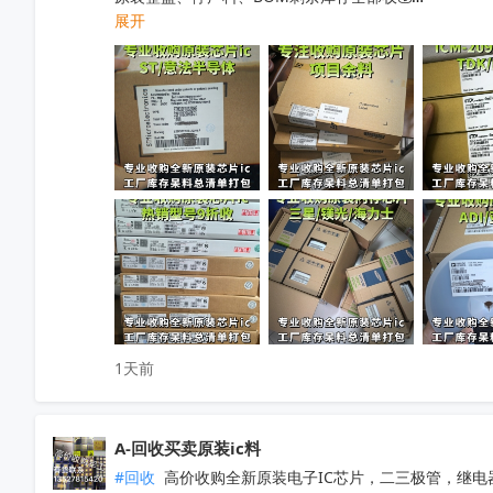
展开
工厂清仓、项目取消、仓库积压、过期呆滞物料均可处理
专业人员上门清点核验，报价透明无套路，现款现结不压款
小批量散料、大批量整仓囤货统一打包回收，全程保密处
快速清空仓库，释放仓储空间，高效盘活闲置物料回笼资
覆盖全国上门收货，珠三角、深圳区域当日上门看货📱

只需提供型号、数量、实物照片，免费快速精准估价

无中间商层层压价，出价高于同行，一站式清库存省心省
有闲置电子库存欢迎随时联系洽谈！
收起
1天前
A-回收买卖原装ic料
#回收
 高价收购全新原装电子IC芯片，二三极管，继电