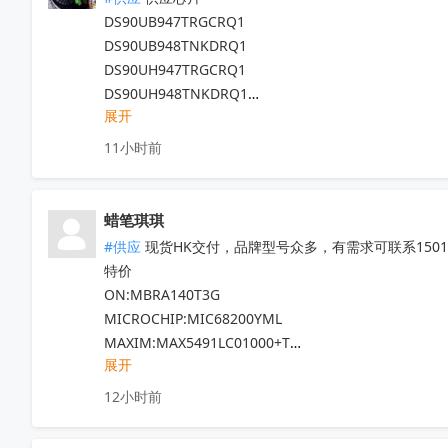
代理天微，贝岭，泰德，能芯，福芯，红芯微

DS90UB947TRGCRQ1

晶源微，友达，UTC，纳芯威，芯电元等品牌

DS90UB948TNKDRQ1

深圳原装现货当天可送，1000+型号现货欢迎咨询

DS90UH947TRGCRQ1

V:13544786707

DS90UH948TNKDRQ1

Q:2581140881
收起
展开
DS83822IRHBR

DS250DF810ABVR

11小时前
DS125BR820NJYR

LM5022MM

LM5101AMX

蜡笔琪琪
现货靓货！不容错过！
收起
#供应
 现货HK交付，品牌型号众多，有需求可联系150111
特价

ON:MBRA140T3G

MICROCHIP:MIC68200YML

MAXIM:MAX5491LC01000+T

展开
ADI:ADP7182AUJZ-R7

其他PN可沟通确认

12小时前
现货！全新原装正品，原包/原盒，假一罚十，实单必