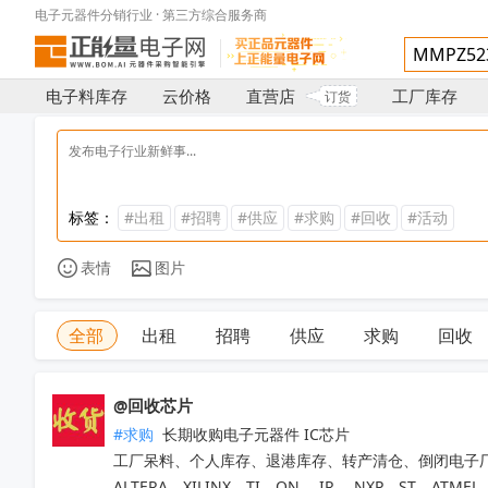
电子元器件分销行业 · 第三方综合服务商
电子料库存
云价格
直营店
工厂库存
订货
标签：
#出租
#招聘
#供应
#求购
#回收
#活动
表情
图片
全部
出租
招聘
供应
求购
回收
@回收芯片
#求购
 长期收购电子元器件 IC芯片 

工厂呆料、个人库存、退港库存、转产清仓、倒闭电子厂
ALTERA、XILINX、TI、ON 、IR 、NXP、ST、ATMEL