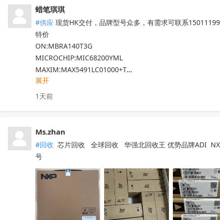
LM5101AMX

蜡笔琪琪
现货靓货！不容错过！
收起
#供应
 现货HK交付，品牌型号众多，有需求可联系150111990
特价

ON:MBRA140T3G

MICROCHIP:MIC68200YML

MAXIM:MAX5491LC01000+T

展开
ADI:ADP7182AUJZ-R7

其他PN可沟通确认

1天前
现货！全新原装正品，原包/原盒，假一罚十，实单必成，有
Ms.zhan
#回收
 芯片回收   全球回收   华强北回收王 优势品牌ADI  NXP  
号