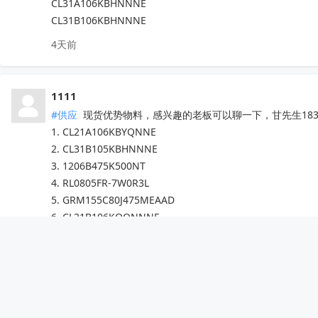
CL31A106KBHNNNE

CL31B106KBHNNNE
4天前
1111
#供应
 现货优势物料，感兴趣的老板可以聊一下，甘先生18307
1. CL21A106KBYQNNE

2. CL31B105KBHNNNE

3. 1206B475K500NT

4. RL0805FR-7W0R3L

5. GRM155C80J475MEAAD

6. CL21B106KOQNNNE
4天前
jjik
 安世nexperia威世vishay渠道货源，加jjik668