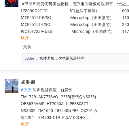
 #供应# 现货优势美丽物料，感兴趣的老板可以聊下，张先生188
L7805CD2T-TR                   ST(意法半导体)                      600
MCP2515T-E/SO	           Microchip（美国微芯） 	1100
MCP2515T-I/SO	           Microchip（美国微芯） 	2200
PIC16F723A-I/SS 	            Microchip（美国微芯）	117
展开
ADP32F034QP64S   	    进芯	                                 25
NM1200LBAE	                   NUVOTON（新唐科技）	140
1天前
LTC6433AIUF-15#PBF	   ADI(亚德诺)	                        100
Eddie
：
哈喽老板，这些是呆滞料吗
TP2124-SR	                   3PEAK（思瑞浦）            	200
ATA663254-GBQW	           Microchip（美国微芯） 	6000
ATA663211-GAQW	           Microchip（美国微芯） 	2400
MB95F636KPMC-G-UNE2  赛普拉斯                                8
卓川-唐
#供应
 深圳现货供应，优势出

TM1729  AK7738VQ  GF35(替代QN8035)

OB3636AMP  HT7050A-1  PE8308CT

NS8002  TM1640  IRF540NPBF  QX201-A

SI4704    SI4703-C19  PI5A100QEX

展开
NCV8402ASTT1G  AW9967DNR  IRFB4227
