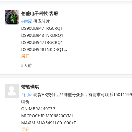
LM6172IMX/NOPB

QX201C  BD37033FV-ME2

LM66100DCKT

MT29F4G08ABADAWP:D   TM1729  AK7738VQ

创盛电子科技-客服
LM6171AIMX/NOPB

OB3636AMP  HT7050A-1  PE8308CT  QX201-A

#供应
 供应芯片

LM6171AIM/NOPB

NS8002  TM1640  IRF540NPBF  IRFB4227

DS90UB947TRGCRQ1

LM61460AANRJRR

SI4704    SI4703-C19  PI5A100QEX

DS90UB948TNKDRQ1

LM6132BIMX/NOPB

NCV8402ASTT1G  AW9967DNR  TPA3116D2DADR

DS90UH947TRGCRQ1

LM675T/NOPB

TM1650  TM2312  TDA7576B  BD37033FV-ME2

DS90UH948TNKDRQ1

CC1310F128RHBR
TL494IDR  SI4755  CD1517CP  TA7291SG

收起
展开
DS83822IRHBR

EMP8965-33VF05GRR

DS250DF810ABVR

3天前
STM32L071RZH6  STM32G070RBT6

DS125BR820NJYR

STM8S005K6T6   STM8S207R8T6

LM5022MM

STM8L052R8T6   STM32G030C8T6

LM5101AMX

蜡笔琪琪
STM32F103C8T6  STM8S103F3P6TR

现货靓货！不容错过！
收起
#供应
 现货HK交付，品牌型号众多，有需求可联系150111990
TDA7786  TDA7786TR  TDA7786C

特价

TDA7708CB  TDA7708LX  TDA7850

ON:MBRA140T3G

TDA7708CBTR  TDA75610S-Z  

MICROCHIP:MIC68200YML

TDA7708LX52  TDA7708LX32TR

MAXIM:MAX5491LC01000+T

HFDA801A-VYT  TDA7388  TDA7851L

展开
ADI:ADP7182AUJZ-R7

NJM2816GM1-51A-TE2  APM32F407ZGT6
