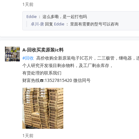
TM1650  TM2312  TDA7576B  CD1517CP

1天前
TL494IDR  SI4755  BD37033FV-ME2

Eddie
：
这么多嘞，是一起打包吗
EMP8965-33VF05GRR  TA7291SG  QX201-C

卓川-唐
回复
Eddie
：
里面有需要的型号可以咨询
LT8645SEV  SGM4553YN8G/TR

5V41285PGGI  10M16SAU169C8G  EPM570T100C5N

PT7M3808G33TAEX  RDA5807M  WM8728SEDS/R

SY6874DBC  SY8063DBC  CS3818EO  SI4755

A-回收买卖原装ic料
PL8332G  OB2734DCCPA-H  OB2009DACPA-D

#回收
 高价收购全新原装电子IC芯片，二三极管，继电器，
SI4754C-A55-GMR  CD3313EO  AXOP34062C

个人研究开发项目剩余物料，及工厂剩余库存，

QN8065  IR2011STRPBF  NSA2092

有货处理的联系我们

STM32L071RZH6  STM32G070RBT6

财富热线☎️:13527815420 微信同号
STM8S005K6T6   STM8S207R8T6

STM8L052R8T6   STM32G030C8T6

STM8S103F3P6TR  TPA3116D2DADR

TDA7786  TDA7786TR  TDA7786C

TDA7708CB  TDA7708LX  TDA7850

TDA7708CBTR  TDA75610S-Z  

TDA7708LX52  TDA7708LX32TR

1天前
HFDA801A-VYT  TDA7388  TDA7851L
