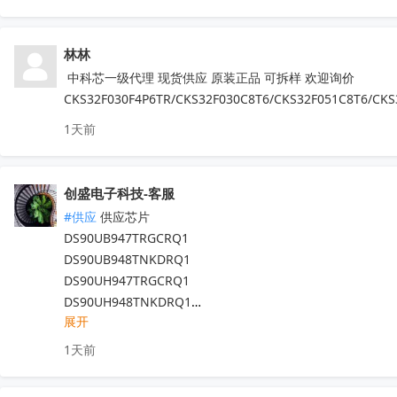
NJM2816GM1-51A-TE2  APM32F407ZGT6

N32G030C8L7  QN8035-SAEN  TDA8920CTH

林林
MX25L6433FM2I-08G  F50L2G41XA-104YG2B

K4B4G1646E-BYK0  TEF6686  XS9950

 中科芯一级代理 现货供应 原装正品 可拆样 欢迎询价
IRFB4227  CS75823  IRF540NPBF  TL494IDR

CKS32F030F4P6TR/CKS32F030C8T6/CKS32F051C8T6/CKS
PT16556-LQ  LV5683P-E  TA75458P

1天前
TEA6856AHN  RDA5807M  STM32F042F4P6

IRS2092STRPBF  EN25QH64A-104HIP

CS3820EO  M12L128168A-6TG2N

创盛电子科技-客服
代理天微，贝岭，泰德，能芯，福芯，红芯微

#供应
 供应芯片

晶源微，友达，UTC，纳芯威，芯电元等品牌

DS90UB947TRGCRQ1

深圳原装现货当天可送，1000+型号现货欢迎咨询

DS90UB948TNKDRQ1

V:13544786707

DS90UH947TRGCRQ1

Q:2581140881
收起
DS90UH948TNKDRQ1

展开
DS83822IRHBR

DS250DF810ABVR

1天前
DS125BR820NJYR

LM5022MM
