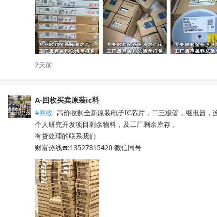
无中间商层层压价，出价高于同行，一站式清库存省心省力

有闲置电子库存欢迎随时联系洽谈！
收起
2天前
A-回收买卖原装ic料
#回收
 高价收购全新原装电子IC芯片，二三极管，继电器，
个人研究开发项目剩余物料，及工厂剩余库存，

有货处理的联系我们

财富热线☎️:13527815420 微信同号