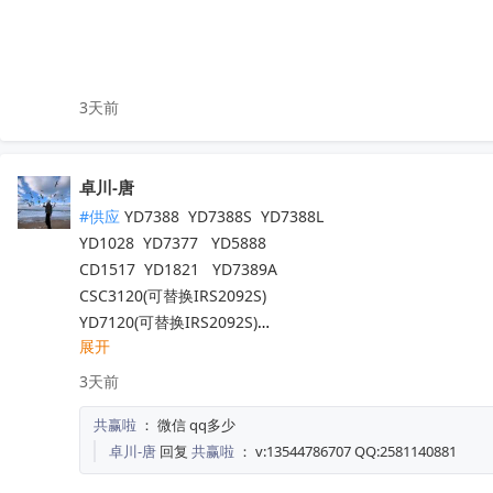
SN65HVD230QDR

ISO1541DR

ADS131E08IPAGR

LM5007MMX/NOPB

3天前
OPA2387DGKR

ISO1044BDR

LM76002RNPR

卓川-唐
LM76003RNPR

LM76005RNPR

#供应
 YD7388  YD7388S  YD7388L

LM7321MFX/NOPB

YD1028  YD7377   YD5888

LM73100RPWR

CD1517  YD1821   YD7389A

LM74502DDFR

CSC3120(可替换IRS2092S)

LM74502HDDFR

YD7120(可替换IRS2092S)

展开
LM7805MPX/NOPB

YD7123(可替换 IRS2093)

LM7171AIMX/NOPB

AXPA17851  AXPA47576

3天前
LM7812SX/NOPB

AXPA7388Q  TCB001HQ  TDA8920CTH

共赢啦
：
微信 qq多少
LM70880RRXR

TCB2929AHQ  MFI337S3959

卓川-唐
回复
共赢啦
：
v:13544786707 QQ:2581140881
LM7322MAX/NOPB

TM1621B  TM1622  TM2313

LM741CN/NOPB

TM1628A  C9636  QX201A
