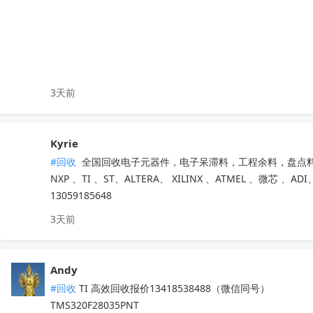
无中间商层层压价，出价高于同行，一站式清库存省心省力

有闲置电子库存欢迎随时联系洽谈！
收起
3天前
Kyrie
#回收
 全国回收电子元器件，电子呆滞料，工程余料，盘点料
NXP 、TI 、ST、ALTERA、 XILINX 、ATMEL 、微
13059185648
3天前
Andy
#回收
 TI 高效回收报价13418538488（微信同号）

TMS320F28035PNT
