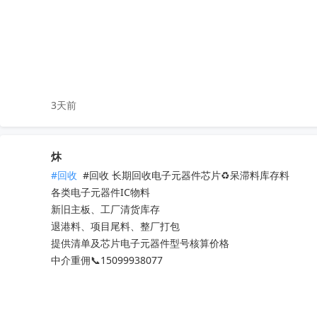
TPS61021ADSGR

TSC2046IPWR

ADS131M04IPWR

ADS1115IRUGR

ADS1232IPWR

ADS8866IDGSR

3天前
ADS131M02IPWR

ADS131M08IPBSR

DRV8231ADSGR

炑
ADS1298IPAGR

#回收
 #回收 长期回收电子元器件芯片♻️呆滞料库存料 

ADS8681IPWR

各类电子元器件IC物料

ADS131A04IPBSR

新旧主板、工厂清货库存

DAC8562SDGSR

退港料、项目尾料、整厂打包

ADS131E08IPAGR

提供清单及芯片电子元器件型号核算价格

ESP32-WROVER-E-N16R8

中介重佣📞15099938077
AM3352BZCZD80

LM2903DR

REF3030AIDBZR
