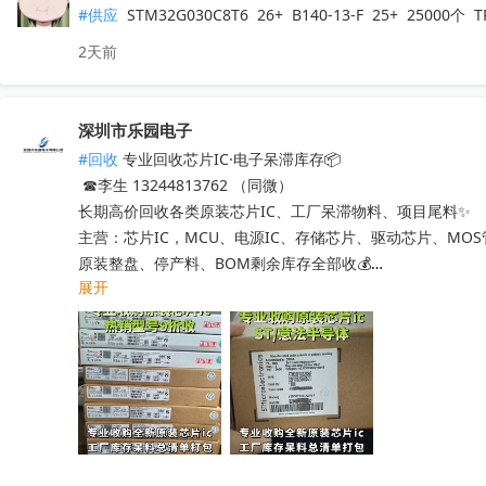
#供应
 STM32G030C8T6  26+  B140-13-F  25+  25000
2天前
深圳市乐园电子
#回收
 专业回收芯片IC·电子呆滞库存📦

 ☎李生 13244813762 （同微）

长期高价回收各类原装芯片IC、工厂呆滞物料、项目尾料✨

主营：芯片IC，MCU、电源IC、存储芯片、驱动芯片、MO
原装整盘、停产料、BOM剩余库存全部收💰

展开
工厂清仓、项目取消、仓库积压、过期呆滞物料均可处理

专业人员上门清点核验，报价透明无套路，现款现结不压款💴
小批量散料、大批量整仓囤货统一打包回收，全程保密处理

快速清空仓库，释放仓储空间，高效盘活闲置物料回笼资金

覆盖全国上门收货，珠三角、深圳区域当日上门看货📱

只需提供型号、数量、实物照片，免费快速精准估价
