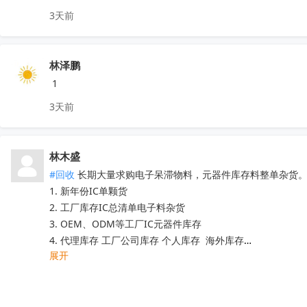
其他PN可沟通确认

N32G030C8L7  QN8035-SAEN  TDA8920CTH

3天前
现货！全新原装正品，原包/原盒，假一罚十，实单必成，有
MX25L6433FM2I-08G  F50L2G41XA-104YG2B

K4B4G1646E-BYK0  TEF6686  TP9950-FA

IRFB4227  CS75823  IRF540NPBF  TL494IDR

林泽鹏
PT16556-LQ  LV5683P-E  TA75458P

 1
TEA6856AHN  RDA5807M  STM32F042F4P6

3天前
IRS2092STRPBF  EN25QH64A-104HIP

CS3820EO  M12L128168A-6TG2N

代理天微，贝岭，泰德，能芯，福芯，红芯微

林木盛
晶源微，友达，UTC，纳芯威，芯电元等品牌

#回收
 长期大量求购电子呆滞物料，元器件库存料整单杂货。
深圳原装现货当天可送，1000+型号现货欢迎咨询
收起
1. 新年份IC单颗货 

2. 工厂库存IC总清单电子料杂货

3. OEM、ODM等工厂IC元器件库存

4. 代理库存 工厂公司库存 个人库存  海外库存

展开
5. 提供清单及芯片电子元器件型号核算价格  

6. 中介重佣 。灵活运用 

7. 专业团队高价回收清单，电子元器件清单整单打包！

微信同手机13824304453林木生
收起