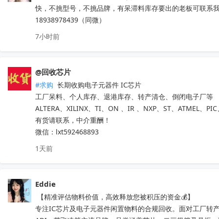
快，不挑型号，不挑品牌，有呆滞料库存要出的老板可联系
18938978439（同微）
7小时前
@回收芯片
#求购
 长期收购电子元器件 IC芯片 

工厂呆料、个人库存、退港库存、转产清仓、倒闭电子厂等

ALTERA、XILINX、TI、ON 、IR 、NXP、ST、ATMEL、PI
有货请联系，中介重酬！ 

微信：lxt592468893
1天前
Eddie
 【精准评估物料价值，高效释放您被积压的资金💰】

专注IC芯片及电子元器件闲置物料的合规回收。面对工厂转产