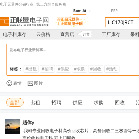
电子元器件分销行业 · 第三方综合服务商
Bom.Ai
ERP
电子料库存
云价格
直营店
工厂库存
呆
订货
标签：
#出租
#招聘
#供应
#求购
#回收
#活动
表情
图片
全部
出租
招聘
供应
求购
回收
趙偉y
 我司专业回收电子料高价回收芯片，高价回收二三极管等一系列电子元器件，价高同行，诚信合作

高价收购电子料 可上门回收
