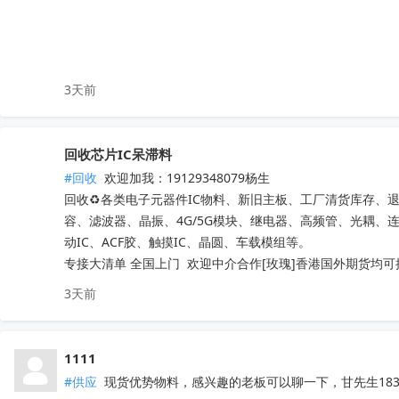
3天前
回收芯片IC呆滞料
#回收
 欢迎加我：19129348079杨生

回收♻️各类电子元器件IC物料、新旧主板、工厂清货库存、
容、滤波器、晶振、4G/5G模块、继电器、高频管、光耦、
动IC、ACF胶、触摸IC、晶圆、车载模组等。

专接大清单 全国上门  欢迎中介合作[玫瑰]香港国外期货均可
3天前
1111
#供应
 现货优势物料，感兴趣的老板可以聊一下，甘先生18307