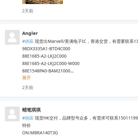
2天前
Angler
#供应
 现货出Marvell/美满电子IC，香港交货，有需要联系13
98DX3335A1-BTD4C000

88E1685-A2-LKJ2C000

88E1685-A2-LKJ2C000-W000

88E1548PA0-BAM21000

展开
……

专营Marvell十八年，300+库存料号，其它Marvell的料发
2天前
全新原箱原盒（涂标），口碑可查。
收起
蜡笔琪琪
#供应
 现货HK交付，品牌型号众多，有需求可联系150111990
特价

ON:MBRA140T3G
