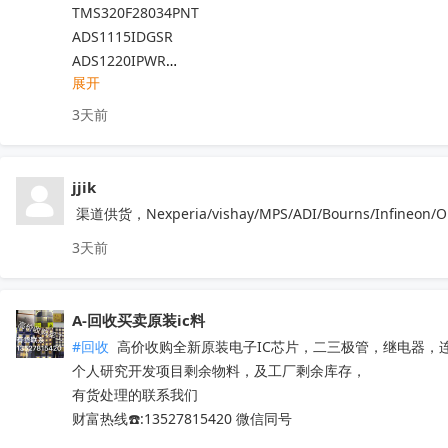
TMS320F28034PNT

ADS1115IDGSR

ADS1220IPWR

展开
ADS1110A0IDBVR

ADS1015IDGSR

3天前
ADS1118IDGSR

ADS1220IRVAR

ADS1120IPWR

jjik
TMS320F28335PGFA

 渠道供货，Nexperia/vishay/MPS/ADI/Bourns/In
TMS320F28027PTT

3天前
ADS1248IPWR

TMS320F28377DPTPT

TMS320F28069PZT

A-回收买卖原装ic料
TMS320F28035PAGT

#回收
 高价收购全新原装电子IC芯片，二三极管，继电器，
TMS320F2808PZA

个人研究开发项目剩余物料，及工厂剩余库存，

ADS1115IDGSR

有货处理的联系我们

ADS1299IPAGR

财富热线☎️:13527815420 微信同号
ADS8688IDBTR

ADS1255IDBR
