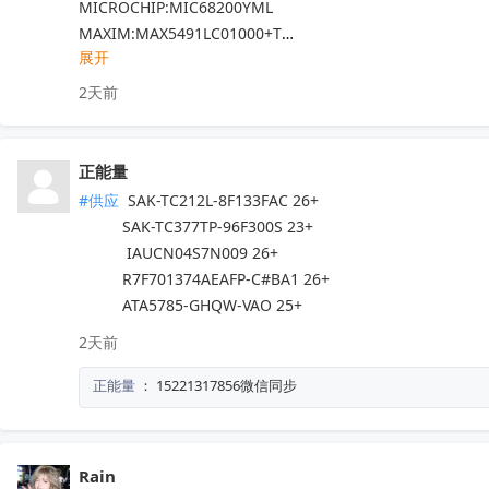
MICROCHIP:MIC68200YML

MAXIM:MAX5491LC01000+T

展开
ADI:ADP7182AUJZ-R7

其他PN可沟通确认

2天前
现货！全新原装正品，原包/原盒，假一罚十，实单必成，有
正能量
#供应
 SAK-TC212L-8F133FAC 26+

          SAK-TC377TP-96F300S 23+

           IAUCN04S7N009 26+

          R7F701374AEAFP-C#BA1 26+

          ATA5785-GHQW-VAO 25+
2天前
正能量
：
15221317856微信同步
Rain