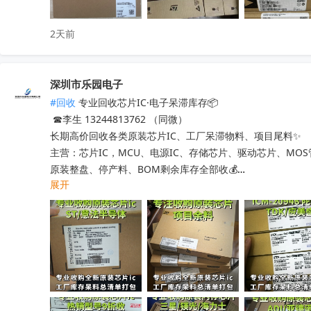
2天前
深圳市乐园电子
#回收
 专业回收芯片IC·电子呆滞库存📦

 ☎李生 13244813762 （同微）

长期高价回收各类原装芯片IC、工厂呆滞物料、项目尾料✨

主营：芯片IC，MCU、电源IC、存储芯片、驱动芯片、MO
原装整盘、停产料、BOM剩余库存全部收💰

展开
工厂清仓、项目取消、仓库积压、过期呆滞物料均可处理

专业人员上门清点核验，报价透明无套路，现款现结不压款💴
小批量散料、大批量整仓囤货统一打包回收，全程保密处理

快速清空仓库，释放仓储空间，高效盘活闲置物料回笼资金

覆盖全国上门收货，珠三角、深圳区域当日上门看货📱

只需提供型号、数量、实物照片，免费快速精准估价
