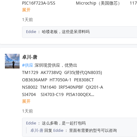
PIC16F723A-I/SS 	            Microchip（美国微芯）	117
展开
ADP32F034QP64S   	    进芯	                                 25
NM1200LBAE	                   NUVOTON（新唐科技）	140
1天前
LTC6433AIUF-15#PBF	   ADI(亚德诺)	                        100
Eddie
：
哈喽老板，这些是呆滞料吗
TP2124-SR	                   3PEAK（思瑞浦）            	200
ATA663254-GBQW	           Microchip（美国微芯） 	6000
ATA663211-GAQW	           Microchip（美国微芯） 	2400
MB95F636KPMC-G-UNE2  赛普拉斯                                8
卓川-唐
#供应
 深圳现货供应，优势出

TM1729  AK7738VQ  GF35(替代QN8035)

OB3636AMP  HT7050A-1  PE8308CT

NS8002  TM1640  IRF540NPBF  QX201-A

SI4704    SI4703-C19  PI5A100QEX

展开
NCV8402ASTT1G  AW9967DNR  IRFB4227

TM1650  TM2312  TDA7576B  CD1517CP

1天前
TL494IDR  SI4755  BD37033FV-ME2

Eddie
：
这么多嘞，是一起打包吗
EMP8965-33VF05GRR  TA7291SG  QX201-C

卓川-唐
回复
Eddie
：
里面有需要的型号可以咨询
LT8645SEV  SGM4553YN8G/TR
