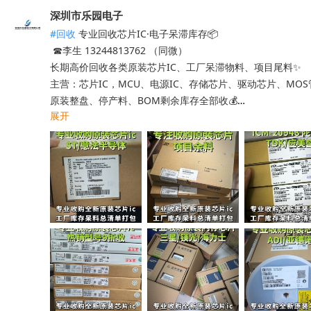
深圳市乐园电子
#回收
 专业回收芯片IC·电子呆滞库存📦

 ☎李生 13244813762 （同微）

长期高价回收各类原装芯片IC、工厂呆滞物料、项目尾料✨

主营：芯片IC，MCU、电源IC、存储芯片、驱动芯片、MO
原装整盘、停产料、BOM剩余库存全部收💰

展开
工厂清仓、项目取消、仓库积压、过期呆滞物料均可处理

专业人员上门清点核验，报价透明无套路，现款现结不压款💴
小批量散料、大批量整仓囤货统一打包回收，全程保密处理

快速清空仓库，释放仓储空间，高效盘活闲置物料回笼资金

覆盖全国上门收货，珠三角、深圳区域当日上门看货📱

只需提供型号、数量、实物照片，免费快速精准估价

无中间商层层压价，出价高于同行，一站式清库存省心省力

有闲置电子库存欢迎随时联系洽谈！
收起