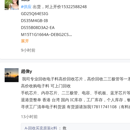
F280049CPZS

#供应
 出货，对上开价15322588248

C3M0075120K

GD25Q64ESIG

C3M0075120J-TR

DS35M4GB-IB

C3M0160120J

DS55B08D3A2-EA

IMW120R060M1H

M15T1G1664A–DEBG2CS

IMZ120R140M1H

展开
NT5CC128M16JR-EK

IMZ120R045M1

DS35Q12C-IB

9小时前
IRF100P219

GD5F2GM7UEYIG

IMBG120R090M1H

JSFDDP5QHAFGF-405A

IMBG120R060M1H
收起
RS1G32LO4D2BDS-53BT

趙偉y
RS1G32LX4D4BNR-53BT

 我司专业回收电子料高价回收芯片，高价回收二三极管等一系列电子元器件，价高同行，诚信合作

M16U4G16256A-KJBG2Z

高价收购电子料 可上门回收

SGM8200C-S32BBG

手机芯片、内存芯片、二三极管、电容、手机板、蓝牙芯片等
RS1G16LE4D2BDS-46BT

退港货整单 香港 台湾 国内 IC库存，工厂库存，个人库存，畅销
M56Z8G32256A-SMBYIG

寻求工厂清单电子料货源 有货源请加我17811741108（有
F59D4G81XB-45BIG2X

13小时前
BWCC2X32N2A-32G-X

 LSM6DSV32XTR

A-回收买卖原装ic料
：
救