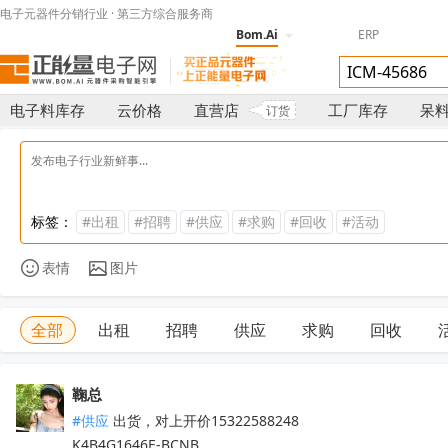
电子元器件分销行业 · 第三方综合服务商
Bom.Ai
ERP
电子料库存
云价格
直营店
工厂库存
呆
订货
标签：
#出租
#招聘
#供应
#求购
#回收
#活动
表情
图片
全部
出租
招聘
供应
求购
回收
鞠总
#供应
 出货，对上开价15322588248

K4B4G1646E-BCNB
