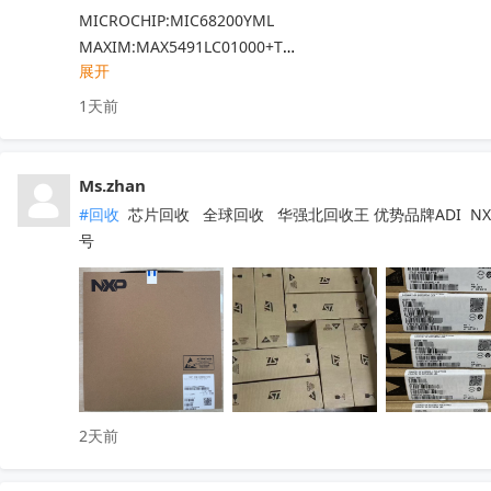
MICROCHIP:MIC68200YML

MAXIM:MAX5491LC01000+T

展开
ADI:ADP7182AUJZ-R7

其他PN可沟通确认

1天前
现货！全新原装正品，原包/原盒，假一罚十，实单必成，有
Ms.zhan
#回收
 芯片回收   全球回收   华强北回收王 优势品牌ADI  NXP  
号
2天前