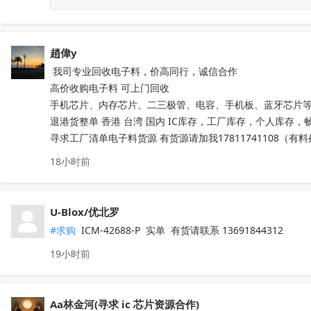
 LSM6DSV16XTR
收起
趙偉y
 我司专业回收电子料，价高同行，诚信合作

高价收购电子料 可上门回收

手机芯片、内存芯片、二三极管、电容、手机板、蓝牙芯片等
退港货整单 香港 台湾 国内 IC库存，工厂库存，个人库存，畅销
寻求工厂清单电子料货源 有货源请加我17811741108（有
18小时前
U-Blox/优北罗
#求购
 ICM-42688-P  实单  有货请联系 13691844312
19小时前
Aa林金河(寻求 ic 芯片资源合作)