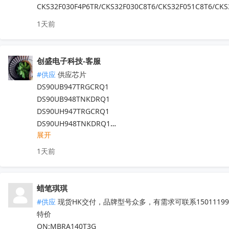
IRFB4227  CS75823  IRF540NPBF  TL494IDR

CKS32F030F4P6TR/CKS32F030C8T6/CKS32F051C8T6/CKS
PT16556-LQ  LV5683P-E  TA75458P

1天前
TEA6856AHN  RDA5807M  STM32F042F4P6

IRS2092STRPBF  EN25QH64A-104HIP

CS3820EO  M12L128168A-6TG2N

创盛电子科技-客服
代理天微，贝岭，泰德，能芯，福芯，红芯微

#供应
 供应芯片

晶源微，友达，UTC，纳芯威，芯电元等品牌

DS90UB947TRGCRQ1

深圳原装现货当天可送，1000+型号现货欢迎咨询

DS90UB948TNKDRQ1

V:13544786707

DS90UH947TRGCRQ1

Q:2581140881
收起
DS90UH948TNKDRQ1

展开
DS83822IRHBR

DS250DF810ABVR

1天前
DS125BR820NJYR

LM5022MM

LM5101AMX

蜡笔琪琪
现货靓货！不容错过！
收起
#供应
 现货HK交付，品牌型号众多，有需求可联系150111990
特价

ON:MBRA140T3G
