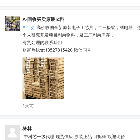
5V41285PGGI  10M16SAU169C8G  EPM570T100C5N

PT7M3808G33TAEX  RDA5807M  WM8728SEDS/R

SY6874DBC  SY8063DBC  CS3818EO  SI4755

A-回收买卖原装ic料
PL8332G  OB2734DCCPA-H  OB2009DACPA-D

#回收
 高价收购全新原装电子IC芯片，二三极管，继电器，
SI4754C-A55-GMR  CD3313EO  AXOP34062C

个人研究开发项目剩余物料，及工厂剩余库存，

QN8065  IR2011STRPBF  NSA2092

有货处理的联系我们

STM32L071RZH6  STM32G070RBT6

财富热线☎️:13527815420 微信同号
STM8S005K6T6   STM8S207R8T6

STM8L052R8T6   STM32G030C8T6

STM8S103F3P6TR  TPA3116D2DADR

TDA7786  TDA7786TR  TDA7786C

TDA7708CB  TDA7708LX  TDA7850

TDA7708CBTR  TDA75610S-Z  

TDA7708LX52  TDA7708LX32TR

1天前
HFDA801A-VYT  TDA7388  TDA7851L

NJM2816GM1-51A-TE2  APM32F407ZGT6

N32G030C8L7  QN8035-SAEN  TDA8920CTH

林林
MX25L6433FM2I-08G  F50L2G41XA-104YG2B

K4B4G1646E-BYK0  TEF6686  XS9950

 中科芯一级代理 现货供应 原装正品 可拆样 欢迎询价