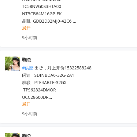
TC58NVG0S3HTA00 

NT5CB64M16GP-EK

晶凯  GDB2D32MJ0-42C6 

展开
力积 A8XAGH50ABA-PMI 

 ESMT晶豪  FC51E08SQP1A-2,5BWGE2A     

9小时前
 晶存RS70B64G4M08G  

CXDB5CCBM-MA-A

CXDB6CCBM-MA-A

鞠总
NT5CC64M16GP-EK

#供应
 出货，对上开价15322588248

群联 PSE6A0SL-08GE

闪迪   SDINBDA6-32G-ZA1 

TEMBG101T10-A0S5

群联   PTE4ABTE-32GX

TEMCG102T10-A0S5

 TPS62824DMQR

TEMEG106T10-A0S5  

UCC28600DR

TEMCG105T10-A8S5
收起
展开
AM6231ASGGGAALW

TPS6282518DMQR

9小时前
TLV75518PDQNR

TPS62826DMQR

TLV7103318QDSERQ1

鞠总