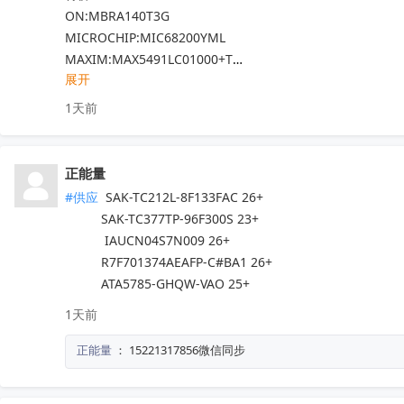
ON:MBRA140T3G

MICROCHIP:MIC68200YML

MAXIM:MAX5491LC01000+T

展开
ADI:ADP7182AUJZ-R7

其他PN可沟通确认

1天前
现货！全新原装正品，原包/原盒，假一罚十，实单必成，有
正能量
#供应
 SAK-TC212L-8F133FAC 26+

          SAK-TC377TP-96F300S 23+

           IAUCN04S7N009 26+

          R7F701374AEAFP-C#BA1 26+

          ATA5785-GHQW-VAO 25+
1天前
正能量
：
15221317856微信同步