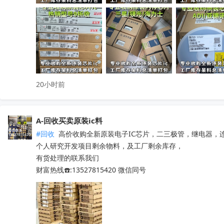
只需提供型号、数量、实物照片，免费快速精准估价

无中间商层层压价，出价高于同行，一站式清库存省心省力

有闲置电子库存欢迎随时联系洽谈！
收起
20小时前
A-回收买卖原装ic料
#回收
 高价收购全新原装电子IC芯片，二三极管，继电器，
个人研究开发项目剩余物料，及工厂剩余库存，

有货处理的联系我们

财富热线☎️:13527815420 微信同号