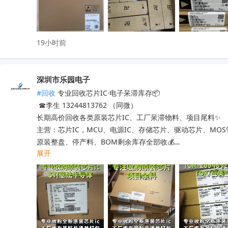
19小时前
深圳市乐园电子
#回收
 专业回收芯片IC·电子呆滞库存📦

 ☎李生 13244813762 （同微）

长期高价回收各类原装芯片IC、工厂呆滞物料、项目尾料✨

主营：芯片IC，MCU、电源IC、存储芯片、驱动芯片、MO
原装整盘、停产料、BOM剩余库存全部收💰

展开
工厂清仓、项目取消、仓库积压、过期呆滞物料均可处理

专业人员上门清点核验，报价透明无套路，现款现结不压款💴
小批量散料、大批量整仓囤货统一打包回收，全程保密处理

快速清空仓库，释放仓储空间，高效盘活闲置物料回笼资金

覆盖全国上门收货，珠三角、深圳区域当日上门看货📱
