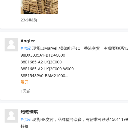
23小时前
Angler
#供应
 现货出Marvell/美满电子IC，香港交货，有需要联系13
98DX3335A1-BTD4C000

88E1685-A2-LKJ2C000

88E1685-A2-LKJ2C000-W000

88E1548PA0-BAM21000

展开
……

专营Marvell十八年，300+库存料号，其它Marvell的料发
1天前
全新原箱原盒（涂标），口碑可查。
收起
蜡笔琪琪
#供应
 现货HK交付，品牌型号众多，有需求可联系150111990
特价
