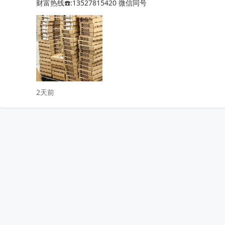
财富热线☎️:13527815420 微信同号
ADS8688IDBTR

ADS1255IDBR

TPS61021ADSGR

TSC2046IPWR

ADS131M04IPWR

ADS1115IRUGR

ADS1232IPWR

ADS8866IDGSR

2天前
ADS131M02IPWR

ADS131M08IPBSR

DRV8231ADSGR

ADS1298IPAGR

ADS8681IPWR

ADS131A04IPBSR

DAC8562SDGSR

ADS131E08IPAGR

ESP32-WROVER-E-N16R8

AM3352BZCZD80

LM2903DR
