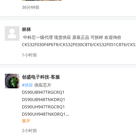
TDA7786  TDA7786TR  TDA7786C

36分钟前
TDA7708CB  TDA7708LX  TDA7850

TDA7708CBTR  TDA75610S-Z  

TDA7708LX52  TDA7708LX32TR

林林
HFDA801A-VYT  TDA7388  TDA7851L

 中科芯一级代理 现货供应 原装正品 可拆样 欢迎询价
NJM2816GM1-51A-TE2  APM32F407ZGT6

CKS32F030F4P6TR/CKS32F030C8T6/CKS32F051C8T6/CKS
N32G030C8L7  QN8035-SAEN  TDA8920CTH

MX25L6433FM2I-08G  F50L2G41XA-104YG2B

1小时前
K4B4G1646E-BYK0  TEF6686  XS9950

IRFB4227  CS75823  IRF540NPBF  TL494IDR

PT16556-LQ  LV5683P-E  TA75458P

创盛电子科技-客服
TEA6856AHN  RDA5807M  STM32F042F4P6

#供应
 供应芯片

IRS2092STRPBF  EN25QH64A-104HIP

DS90UB947TRGCRQ1

CS3820EO  M12L128168A-6TG2N

DS90UB948TNKDRQ1

代理天微，贝岭，泰德，能芯，福芯，红芯微

DS90UH947TRGCRQ1

晶源微，友达，UTC，纳芯威，芯电元等品牌

DS90UH948TNKDRQ1

深圳原装现货当天可送，1000+型号现货欢迎咨询

展开
DS83822IRHBR

V:13544786707

DS250DF810ABVR

2小时前
Q:2581140881
收起
DS125BR820NJYR
