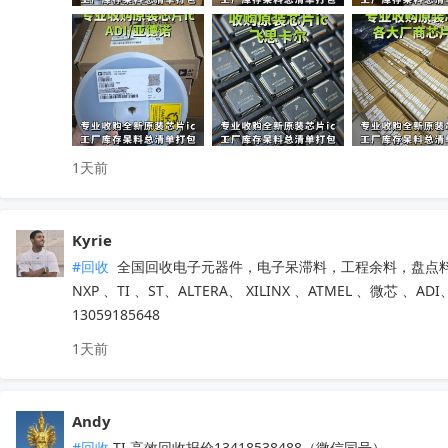
只需提供型号、数量、实物照片，免费快速精准估价

无中间商层层压价，出价高于同行，一站式清库存省心省力

有闲置电子库存欢迎随时联系洽谈！
收起
1天前
Kyrie
#回收
 全国回收电子元器件，电子呆滞料，工程余料，盘点料
NXP 、TI 、ST、ALTERA、 XILINX 、ATMEL 、微
13059185648
1天前
Andy
#回收
 TI 高效回收报价13418538488（微信同号）
