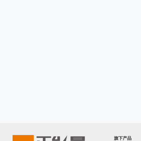
REF3030AIDBZR

SN65HVD230QDR

ISO1541DR

ADS131E08IPAGR

LM5007MMX/NOPB

OPA2387DGKR

ISO1044BDR

LM76002RNPR

LM76003RNPR

LM76005RNPR

LM7321MFX/NOPB

LM73100RPWR

LM74502DDFR

LM74502HDDFR

LM7805MPX/NOPB

LM7171AIMX/NOPB

LM7812SX/NOPB

LM70880RRXR

旗下产品
LM7322MAX/NOPB
