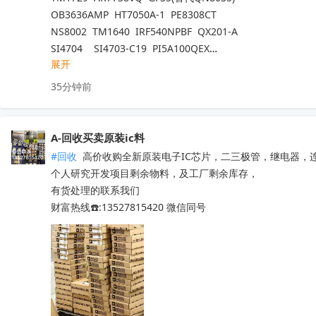
OB3636AMP  HT7050A-1  PE8308CT

NS8002  TM1640  IRF540NPBF  QX201-A

SI4704    SI4703-C19  PI5A100QEX

展开
NCV8402ASTT1G  AW9967DNR  IRFB4227

TM1650  TM2312  TDA7576B  CD1517CP

35分钟前
TL494IDR  SI4755  BD37033FV-ME2

EMP8965-33VF05GRR  TA7291SG  QX201-C

LT8645SEV  SGM4553YN8G/TR

A-回收买卖原装ic料
5V41285PGGI  10M16SAU169C8G  EPM570T100C5N

#回收
 高价收购全新原装电子IC芯片，二三极管，继电器，
PT7M3808G33TAEX  RDA5807M  WM8728SEDS/R

个人研究开发项目剩余物料，及工厂剩余库存，

SY6874DBC  SY8063DBC  CS3818EO  SI4755

有货处理的联系我们

PL8332G  OB2734DCCPA-H  OB2009DACPA-D

财富热线☎️:13527815420 微信同号
SI4754C-A55-GMR  CD3313EO  AXOP34062C

QN8065  IR2011STRPBF  NSA2092

STM32L071RZH6  STM32G070RBT6

STM8S005K6T6   STM8S207R8T6

STM8L052R8T6   STM32G030C8T6

STM8S103F3P6TR  TPA3116D2DADR
