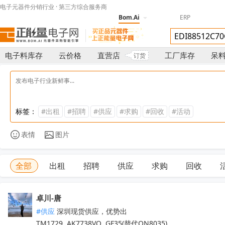
电子元器件分销行业 · 第三方综合服务商
Bom.Ai
ERP
电子料库存
云价格
直营店
工厂库存
呆
订货
标签：
#出租
#招聘
#供应
#求购
#回收
#活动
表情
图片
全部
出租
招聘
供应
求购
回收
卓川-唐
#供应
 深圳现货供应，优势出

TM1729  AK7738VQ  GF35(替代QN8035)
