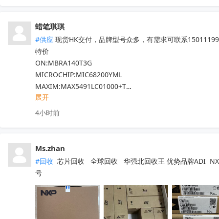
LM5022MM

LM5101AMX

蜡笔琪琪
现货靓货！不容错过！
收起
#供应
 现货HK交付，品牌型号众多，有需求可联系150111990
特价

ON:MBRA140T3G

MICROCHIP:MIC68200YML

MAXIM:MAX5491LC01000+T

展开
ADI:ADP7182AUJZ-R7

其他PN可沟通确认

4小时前
现货！全新原装正品，原包/原盒，假一罚十，实单必成，有
Ms.zhan
#回收
 芯片回收   全球回收   华强北回收王 优势品牌ADI  NXP  
号