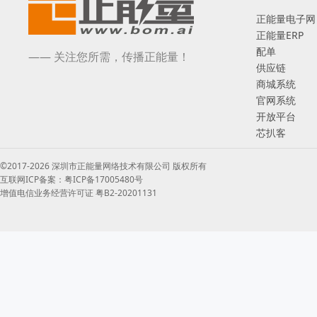
LM741CN/NOPB

正能量电子网
LM6172IMX/NOPB

正能量ERP
LM66100DCKT

配单
—— 关注您所需，传播正能量！
LM6171AIMX/NOPB

供应链
商城系统
LM6171AIM/NOPB

官网系统
LM61460AANRJRR

开放平台
LM6132BIMX/NOPB

芯扒客
LM675T/NOPB

CC1310F128RHBR
收起
©2017-2026 深圳市正能量网络技术有限公司 版权所有
互联网ICP备案：粤ICP备17005480号
增值电信业务经营许可证 粤B2-20201131