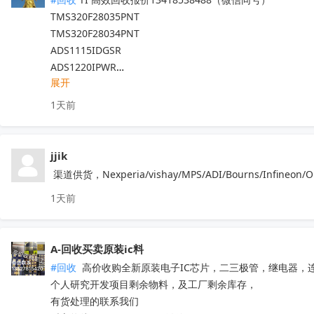
TMS320F28035PNT

TMS320F28034PNT

ADS1115IDGSR

ADS1220IPWR

展开
ADS1110A0IDBVR

ADS1015IDGSR

1天前
ADS1118IDGSR

ADS1220IRVAR

ADS1120IPWR

jjik
TMS320F28335PGFA

 渠道供货，Nexperia/vishay/MPS/ADI/Bourns/In
TMS320F28027PTT

1天前
ADS1248IPWR

TMS320F28377DPTPT

TMS320F28069PZT

A-回收买卖原装ic料
TMS320F28035PAGT

#回收
 高价收购全新原装电子IC芯片，二三极管，继电器，
TMS320F2808PZA

个人研究开发项目剩余物料，及工厂剩余库存，

ADS1115IDGSR

有货处理的联系我们

ADS1299IPAGR
