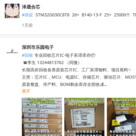
泽晟合芯
#供应
 STM32G030C8T6  26+  B140-13-F  25+  25000
1天前
深圳市乐园电子
#回收
 专业回收芯片IC·电子呆滞库存📦

 ☎李生 13244813762 （同微）

长期高价回收各类原装芯片IC、工厂呆滞物料、项目尾料✨

主营：芯片IC，MCU、电源IC、存储芯片、驱动芯片、MO
原装整盘、停产料、BOM剩余库存全部收💰

展开
工厂清仓、项目取消、仓库积压、过期呆滞物料均可处理

专业人员上门清点核验，报价透明无套路，现款现结不压款💴
小批量散料、大批量整仓囤货统一打包回收，全程保密处理

快速清空仓库，释放仓储空间，高效盘活闲置物料回笼资金

覆盖全国上门收货，珠三角、深圳区域当日上门看货📱
