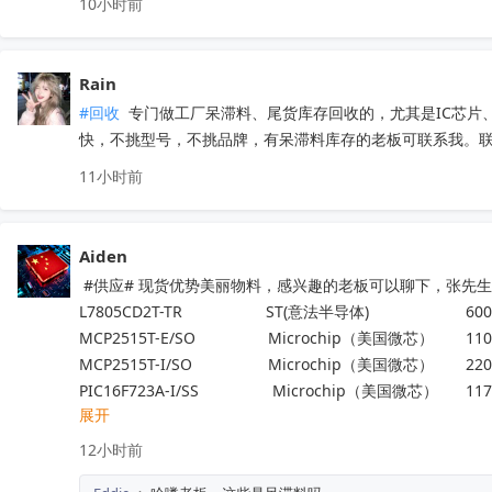
10小时前
Rain
#回收
 专门做工厂呆滞料、尾货库存回收的，尤其是IC芯
快，不挑型号，不挑品牌，有呆滞料库存的老板可联系我。联系方
11小时前
Aiden
 #供应# 现货优势美丽物料，感兴趣的老板可以聊下，张先生188
L7805CD2T-TR                   ST(意法半导体)                      600
MCP2515T-E/SO	           Microchip（美国微芯） 	1100
MCP2515T-I/SO	           Microchip（美国微芯） 	2200
PIC16F723A-I/SS 	            Microchip（美国微芯）	117
展开
ADP32F034QP64S   	    进芯	                                 25
NM1200LBAE	                   NUVOTON（新唐科技）	140
12小时前
LTC6433AIUF-15#PBF	   ADI(亚德诺)	                        100