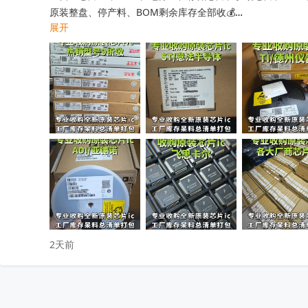
原装整盘、停产料、BOM剩余库存全部收💰

展开
工厂清仓、项目取消、仓库积压、过期呆滞物料均可处理

专业人员上门清点核验，报价透明无套路，现款现结不压款💴
小批量散料、大批量整仓囤货统一打包回收，全程保密处理

快速清空仓库，释放仓储空间，高效盘活闲置物料回笼资金

覆盖全国上门收货，珠三角、深圳区域当日上门看货📱

只需提供型号、数量、实物照片，免费快速精准估价

无中间商层层压价，出价高于同行，一站式清库存省心省力

有闲置电子库存欢迎随时联系洽谈！
收起
2天前