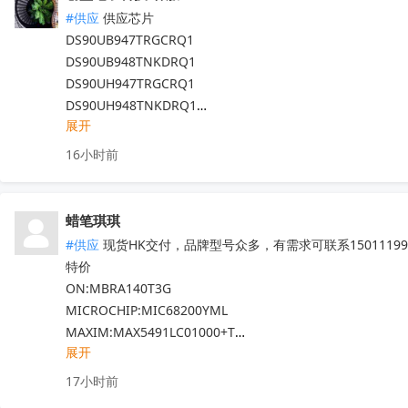
CS3820EO  M12L128168A-6TG2N

#供应
 供应芯片

代理天微，贝岭，泰德，能芯，福芯，红芯微

DS90UB947TRGCRQ1

晶源微，友达，UTC，纳芯威，芯电元等品牌

DS90UB948TNKDRQ1

深圳原装现货当天可送，1000+型号现货欢迎咨询

DS90UH947TRGCRQ1

V:13544786707

DS90UH948TNKDRQ1

Q:2581140881
收起
展开
DS83822IRHBR

DS250DF810ABVR

16小时前
DS125BR820NJYR

LM5022MM

LM5101AMX

蜡笔琪琪
现货靓货！不容错过！
收起
#供应
 现货HK交付，品牌型号众多，有需求可联系150111990
特价

ON:MBRA140T3G

MICROCHIP:MIC68200YML

MAXIM:MAX5491LC01000+T

展开
ADI:ADP7182AUJZ-R7

其他PN可沟通确认

17小时前
现货！全新原装正品，原包/原盒，假一罚十，实单必成，有