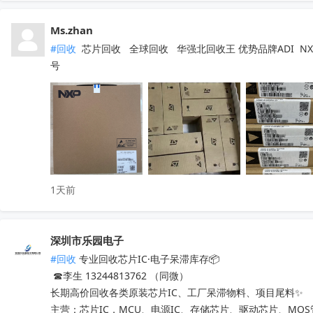
Ms.zhan
#回收
 芯片回收   全球回收   华强北回收王 优势品牌ADI  NXP  
号
1天前
深圳市乐园电子
#回收
 专业回收芯片IC·电子呆滞库存📦

 ☎李生 13244813762 （同微）

长期高价回收各类原装芯片IC、工厂呆滞物料、项目尾料✨

主营：芯片IC，MCU、电源IC、存储芯片、驱动芯片、MO