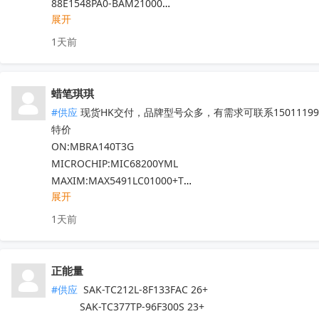
88E1548PA0-BAM21000

展开
……

专营Marvell十八年，300+库存料号，其它Marvell的料发
1天前
全新原箱原盒（涂标），口碑可查。
收起
蜡笔琪琪
#供应
 现货HK交付，品牌型号众多，有需求可联系150111990
特价

ON:MBRA140T3G

MICROCHIP:MIC68200YML

MAXIM:MAX5491LC01000+T

展开
ADI:ADP7182AUJZ-R7

其他PN可沟通确认

1天前
现货！全新原装正品，原包/原盒，假一罚十，实单必成，有
正能量
#供应
 SAK-TC212L-8F133FAC 26+

          SAK-TC377TP-96F300S 23+
