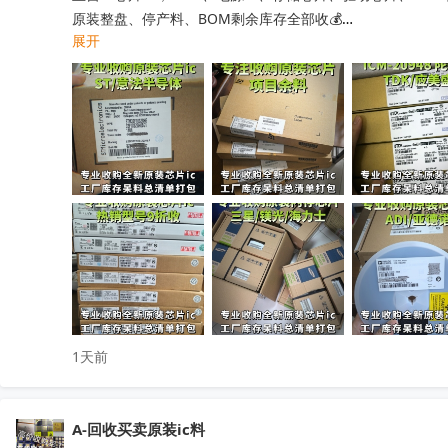
原装整盘、停产料、BOM剩余库存全部收💰

展开
工厂清仓、项目取消、仓库积压、过期呆滞物料均可处理

专业人员上门清点核验，报价透明无套路，现款现结不压款💴
小批量散料、大批量整仓囤货统一打包回收，全程保密处理

快速清空仓库，释放仓储空间，高效盘活闲置物料回笼资金

覆盖全国上门收货，珠三角、深圳区域当日上门看货📱

只需提供型号、数量、实物照片，免费快速精准估价

无中间商层层压价，出价高于同行，一站式清库存省心省力

有闲置电子库存欢迎随时联系洽谈！
收起
1天前
A-回收买卖原装ic料