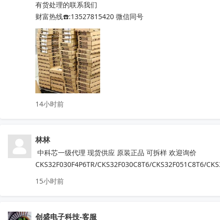
有货处理的联系我们

QN8065  IR2011STRPBF  NSA2092

财富热线☎️:13527815420 微信同号
STM32L071RZH6  STM32G070RBT6

STM8S005K6T6   STM8S207R8T6

STM8L052R8T6   STM32G030C8T6

STM8S103F3P6TR  TPA3116D2DADR

TDA7786  TDA7786TR  TDA7786C

TDA7708CB  TDA7708LX  TDA7850

TDA7708CBTR  TDA75610S-Z  

14小时前
TDA7708LX52  TDA7708LX32TR

HFDA801A-VYT  TDA7388  TDA7851L

NJM2816GM1-51A-TE2  APM32F407ZGT6

林林
N32G030C8L7  QN8035-SAEN  TDA8920CTH

MX25L6433FM2I-08G  F50L2G41XA-104YG2B

 中科芯一级代理 现货供应 原装正品 可拆样 欢迎询价
K4B4G1646E-BYK0  TEF6686  XS9950

CKS32F030F4P6TR/CKS32F030C8T6/CKS32F051C8T6/CKS
IRFB4227  CS75823  IRF540NPBF  TL494IDR

15小时前
PT16556-LQ  LV5683P-E  TA75458P

TEA6856AHN  RDA5807M  STM32F042F4P6

IRS2092STRPBF  EN25QH64A-104HIP

创盛电子科技-客服