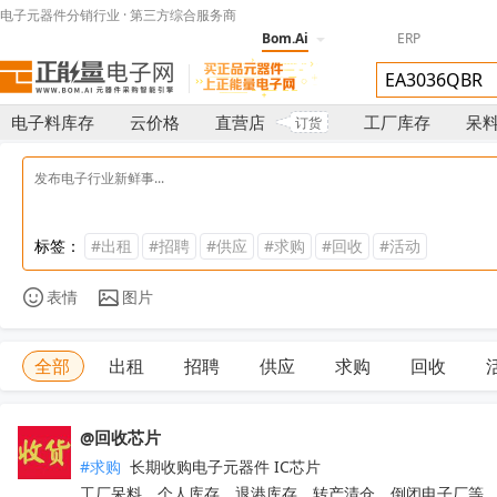
电子元器件分销行业 · 第三方综合服务商
Bom.Ai
ERP
电子料库存
云价格
直营店
工厂库存
呆
订货
标签：
#出租
#招聘
#供应
#求购
#回收
#活动
表情
图片
全部
出租
招聘
供应
求购
回收
@回收芯片
#求购
 长期收购电子元器件 IC芯片 

工厂呆料、个人库存、退港库存、转产清仓、倒闭电子厂等
