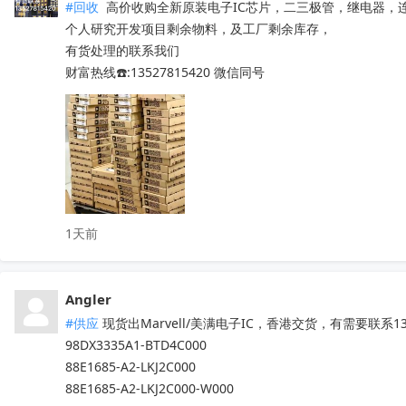
#回收
 高价收购全新原装电子IC芯片，二三极管，继电器，
个人研究开发项目剩余物料，及工厂剩余库存，

有货处理的联系我们

财富热线☎️:13527815420 微信同号
1天前
Angler
#供应
 现货出Marvell/美满电子IC，香港交货，有需要联系13
98DX3335A1-BTD4C000

88E1685-A2-LKJ2C000

88E1685-A2-LKJ2C000-W000
