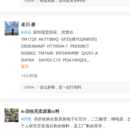
Eddie
：
哈喽老板，这些是呆滞料吗
TP2124-SR	                   3PEAK（思瑞浦）            	200
ATA663254-GBQW	           Microchip（美国微芯） 	6000
ATA663211-GAQW	           Microchip（美国微芯） 	2400
MB95F636KPMC-G-UNE2  赛普拉斯                                8
卓川-唐
#供应
 深圳现货供应，优势出

TM1729  AK7738VQ  GF35(替代QN8035)

OB3636AMP  HT7050A-1  PE8308CT

NS8002  TM1640  IRF540NPBF  QX201-A

SI4704    SI4703-C19  PI5A100QEX

展开
NCV8402ASTT1G  AW9967DNR  IRFB4227

TM1650  TM2312  TDA7576B  CD1517CP

14小时前
TL494IDR  SI4755  BD37033FV-ME2

Eddie
：
这么多嘞，是一起打包吗
EMP8965-33VF05GRR  TA7291SG  QX201-C

LT8645SEV  SGM4553YN8G/TR

5V41285PGGI  10M16SAU169C8G  EPM570T100C5N

PT7M3808G33TAEX  RDA5807M  WM8728SEDS/R

A-回收买卖原装ic料
SY6874DBC  SY8063DBC  CS3818EO  SI4755

#回收
 高价收购全新原装电子IC芯片，二三极管，继电器，
PL8332G  OB2734DCCPA-H  OB2009DACPA-D

个人研究开发项目剩余物料，及工厂剩余库存，

SI4754C-A55-GMR  CD3313EO  AXOP34062C
