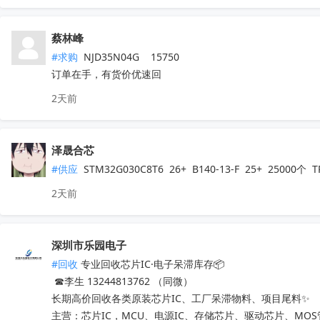
蔡林峰
#求购
 NJD35N04G    15750

订单在手，有货价优速回
2天前
泽晟合芯
#供应
 STM32G030C8T6  26+  B140-13-F  25+  25000
2天前
深圳市乐园电子
#回收
 专业回收芯片IC·电子呆滞库存📦

 ☎李生 13244813762 （同微）

长期高价回收各类原装芯片IC、工厂呆滞物料、项目尾料✨

主营：芯片IC，MCU、电源IC、存储芯片、驱动芯片、MO