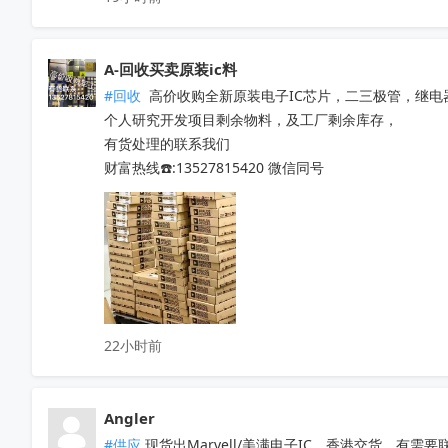
A-回收买卖原装ic料
#回收
 高价收购全新原装电子IC芯片，二三极管，继电
个人研究开发项目剩余物料，及工厂剩余库存，

有货处理的联系我们

财富热线☎️:13527815420 微信同号
22小时前
Angler
#供应
 现货出Marvell/美满电子IC，香港交货，有需要联