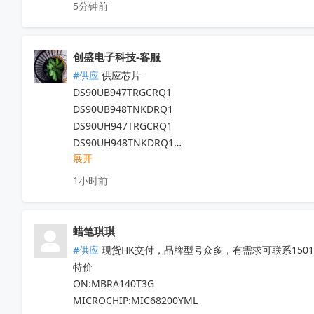
5分钟前
创盛电子科技-客服
#供应
 供应芯片

DS90UB947TRGCRQ1

DS90UB948TNKDRQ1

DS90UH947TRGCRQ1

DS90UH948TNKDRQ1

展开
DS83822IRHBR

DS250DF810ABVR

1小时前
DS125BR820NJYR

LM5022MM

LM5101AMX

蜡笔琪琪
现货靓货！不容错过！
收起
#供应
 现货HK交付，品牌型号众多，有需求可联系150111
特价

ON:MBRA140T3G

MICROCHIP:MIC68200YML
