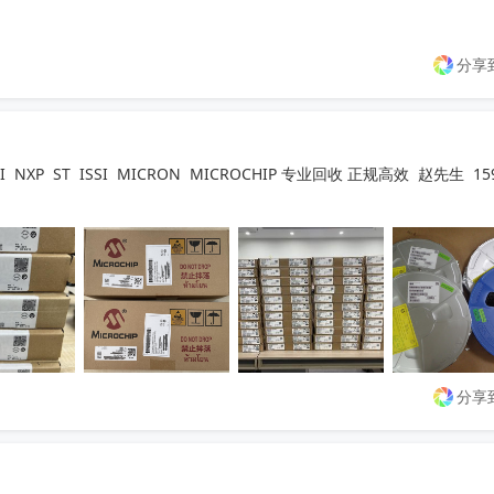
分享
成，有需求可联系，询价勿扰！
收起
P  ST  ISSI  MICRON  MICROCHIP 专业回收 正规高效  赵先生  15
分享