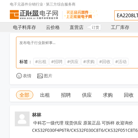
电子元器件分销行业 · 第三方综合服务商
电子料库存
云价格
直营店
工厂库存
订货
标签：
#出租
#招聘
#供应
#求购
#回收
#活动
表情
图片
全部
出租
招聘
供应
求购
回收
林林
 中科芯一级代理 现货供应 原装正品 可拆样 欢迎询价
CKS32F030F4P6TR/CKS32F030C8T6/CKS32F051C8T6