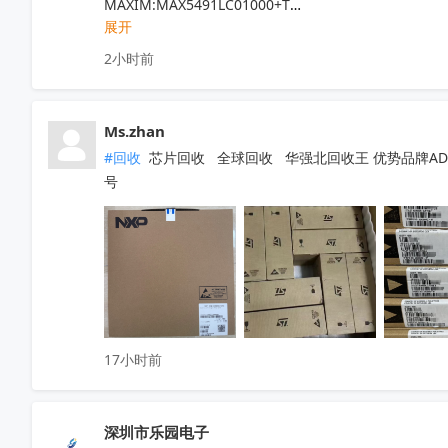
MAXIM:MAX5491LC01000+T

展开
ADI:ADP7182AUJZ-R7

其他PN可沟通确认

2小时前
现货！全新原装正品，原包/原盒，假一罚十，实单必
Ms.zhan
#回收
 芯片回收   全球回收   华强北回收王 优势品牌ADI  NX
号
17小时前
深圳市乐园电子