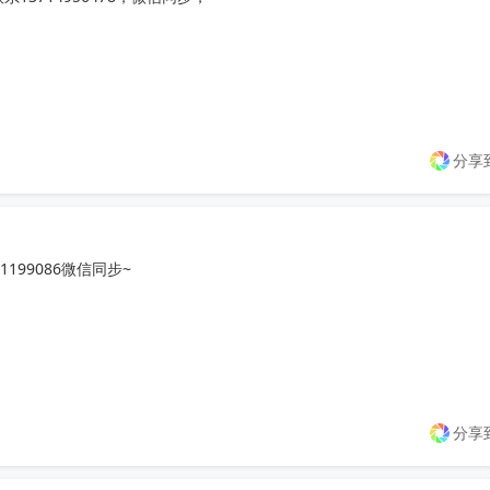
的料发料号给您查库存，

分享
99086微信同步~

分享
成，有需求可联系，询价勿扰！
收起