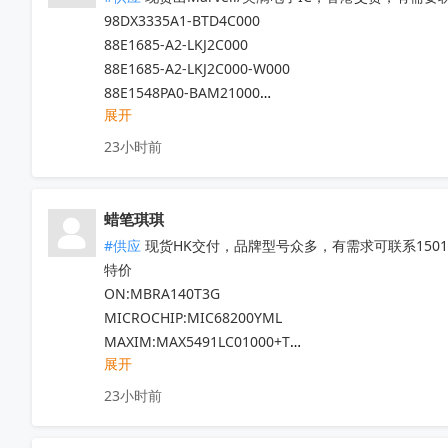
98DX3335A1-BTD4C000

88E1685-A2-LKJ2C000

88E1685-A2-LKJ2C000-W000

88E1548PA0-BAM21000

展开
……

专营Marvell十八年，300+库存料号，其它Marvell
23小时前
全新原箱原盒（涂标），口碑可查。
收起
蜡笔琪琪
#供应
 现货HK交付，品牌型号众多，有需求可联系150111
特价

ON:MBRA140T3G

MICROCHIP:MIC68200YML

MAXIM:MAX5491LC01000+T

展开
ADI:ADP7182AUJZ-R7

其他PN可沟通确认

23小时前
现货！全新原装正品，原包/原盒，假一罚十，实单必