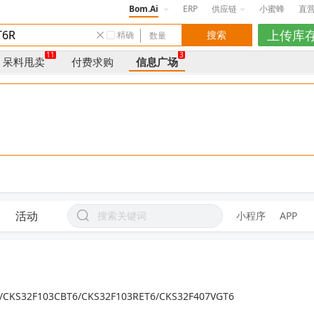
Bom.Ai
ERP
供应链
小蜜蜂
直
精确
11
3
呆料甩卖
付费求购
信息广场
活动
小程序
APP
/CKS32F103CBT6/CKS32F103RET6/CKS32F407VGT6