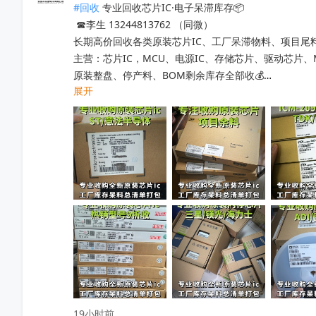
#回收
 专业回收芯片IC·电子呆滞库存📦

 ☎李生 13244813762 （同微）

长期高价回收各类原装芯片IC、工厂呆滞物料、项目尾料
主营：芯片IC，MCU、电源IC、存储芯片、驱动芯片
原装整盘、停产料、BOM剩余库存全部收💰

展开
工厂清仓、项目取消、仓库积压、过期呆滞物料均可处理
专业人员上门清点核验，报价透明无套路，现款现结不压款
小批量散料、大批量整仓囤货统一打包回收，全程保密处
快速清空仓库，释放仓储空间，高效盘活闲置物料回笼资
覆盖全国上门收货，珠三角、深圳区域当日上门看货📱

只需提供型号、数量、实物照片，免费快速精准估价

无中间商层层压价，出价高于同行，一站式清库存省心省
有闲置电子库存欢迎随时联系洽谈！
收起
19小时前