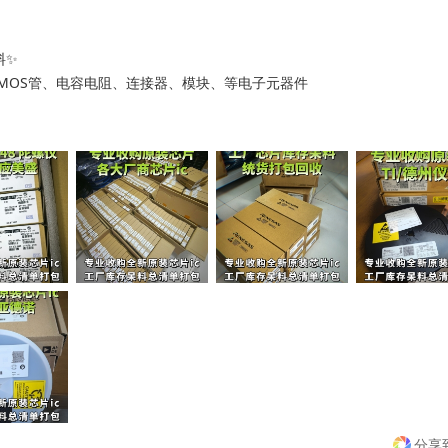
✨

、MOS管、电容电阻、连接器、模块、等电子元器件



💴

理

金

力

分享