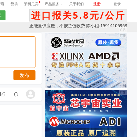
营店
货场
呆料甩卖
产品服务
关于我们
注册
登录
进口报关5.8元/公斤
正能量供应链，不按货值收费 陈小姐:15914106963
发布