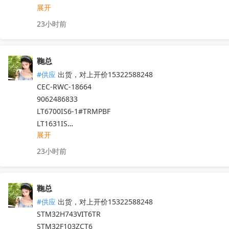
SN74CBTLV3257DR

STM32L4R5VIT6

展开
STM32F103ZCT6

AMC1302DWVR
收起
STM32L031F4P6

STM32G070RBT6

23小时前
L9825

STM32H743ZIT6

STM32F767IGT6

LSM6DSRTR

STM32F072C8T6

SRK2001ATR

鞠总
L7809CV-DG

STW6N120K3

#供应
 出货，对上开价15322588248

STM32L071RBT6

VNI4140KTR

CEC-RWC-18664

STM32F030R8T6

STM32L100RBT6

9062486833

STM32L431CCT6

STM32F103ZET6

LT6700IS6-1#TRMPBF

VIPER26LN

STM32F103RET6

LT1631IS

STM32MP157DAA1

STM32F070CBT6

展开
M4A3-512/160-10YC

STM32F100R8T6B

STM32F411CEU6

MB3771FP

23小时前
STM32F750Z8T6

STM32F205VET6TR

SM40A512M16M

STM32U575ZIT6

STM32F105VCT6TR

TMS320DM6467TZUT1

STGIB10CH60TS-X

STM32F105VCT6

EECF5R5U105

鞠总
STM32WB55RGV6

STM32F103RCT6

MT41J256M16HA-125

#供应
 出货，对上开价15322588248

ST1S14PHR

STM32F103VCT6

K9WAG08U1F-SIB0

STM32H743VIT6TR 

STGWA75H65DFB2

STM8S003F3P6TR

K6X4008T1F-UF70C

STM32F103ZCT6

STM32WLE5C8U6
