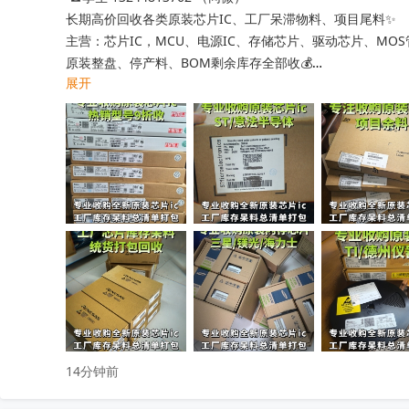
长期高价回收各类原装芯片IC、工厂呆滞物料、项目尾料✨

主营：芯片IC，MCU、电源IC、存储芯片、驱动芯片、MO
原装整盘、停产料、BOM剩余库存全部收💰

展开
工厂清仓、项目取消、仓库积压、过期呆滞物料均可处理

专业人员上门清点核验，报价透明无套路，现款现结不压款💴
小批量散料、大批量整仓囤货统一打包回收，全程保密处理

快速清空仓库，释放仓储空间，高效盘活闲置物料回笼资金

覆盖全国上门收货，珠三角、深圳区域当日上门看货📱

只需提供型号、数量、实物照片，免费快速精准估价

无中间商层层压价，出价高于同行，一站式清库存省心省力

有闲置电子库存欢迎随时联系洽谈！
收起
14分钟前