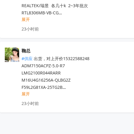
XC18V02VQG44C

REALTEK/瑞昱  各几十k  2~3年批次

SCTWA35N65G2V-4

STM32F413ZGT6

STM32F429ZIT6

RTL8306MB-VB-CG

STM8S208MBT6B

STM8L052C6T6

MBRB40250TG

展开
RTL8189ES-VB-CG

STM32MP135AAF3

STM32G070CBT6

MC68882CEI25A

RTL8761BTV-CG

SRC0GS22D

AD7616BSTZ-RL  22+

23小时前
LTC1624IS8#PBF

RTL8111H-VB-CG

MASTERGAN1

W634GU6RB-11  25+

XC2S100-5PQG208I

ST   STM32F103ZCT6    7K  2年内

STM32G0B1CET6
收起
ADM2682EBRIZ  

AD7864ASZ-1

ST   STM32H743VIT6TR  5K  2年内

CYW43340XKUBGT  

鞠总
XC18V01VQ44C

MITSUMI/三美  数量1kk   25+

HMC346AMS8GETR 

#供应
 出货，对上开价15322588248

M4A3-128/64-12VI

MM3511C16YRE 、MM3856EN1YL

AD2S1210DSTZ 

ADM7150ACPZ-5.0-R7 

XC18V02VQ44C

SAK-XC2224L-20F66VAA

ADM2682EBRIZ-RL7

LMG2100R044RARR

KDFOSLB 2G ABM

AD5675BRUZ-REEL7

M16U4G16256A-QLBG2Z

MT41K512M16HA-125IT:A

出货，对上开价15322588248

ADN4620BRIZ-RL

F59L2G81XA-25TG2B

TMS320C6701GJCA120

晶存RS256M16VMDC-107BT 

AW-NM372SM 

展开
UCC28881DR  

SM41J256M16M

海力士 H9HCNNNBJUALHR-NEE

AW-CM256SM 

TMS320F28027FPTT

J1410190-3

23小时前
恒硕 ZBEM64G04RIF1

LSM6DSV16XTR

CLM1612P2022F

XC3090A-7PQ160I

康芯微 KONSEMI KS81AAC0

LSM6DSV32XTR

SHT30-ARP-B2.5KS

SM41K512M16M

晶存RS70B64G4M08G

LM5163DDAR

K4B4G1646E-BCNB

EP4CE10F17C8N

晶存LPDDR5  4G RS1G32LO5D2FDB-31BT1

UCC23513DWYR

IPC50N04S5-5R8

CRM632-162-521-9502A1
