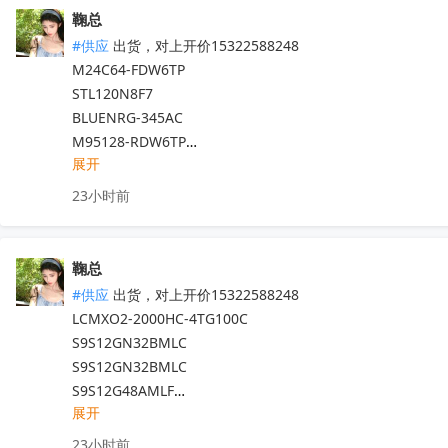
L7815ABV-DG

STM32G051C8T6

TPS61022RWUR

鞠总
IMD111T-6F040

STM32H563VIT6TR

SN74AHC1G08DBVR

#供应
 出货，对上开价15322588248

IMD111T6F040XUMA1

STM32F429IGH6

TPS7A2033PDBVR

M24C64-FDW6TP

B82723J2202N001

AD780BRZ

TMUX4053PWR

STL120N8F7

MM32F031C6T6

TL431AIDBZR

BLUENRG-345AC

HC32L170JATH-LQ48

MAX3471EUA

TLV4888DR

M95128-RDW6TP

SIM6897M
收起
DS3231MZ+

TLV4888PWR

展开
STM32G0B1VCT6

GD32F450VGT6

TLV2888DR

STM706RAM6F

23小时前
GD25Q64ESIG3

TLV888DR

STWLC86JR

GD25Q16ESIG

TLV888DBVR

STWLC98JR

GD25B512ME

PGA281AIPWR

L7905CD2T-TR

鞠总
GD32F427VET6

TLC6C598QPWRQ1

PM6776TR

#供应
 出货，对上开价15322588248

GD25Q32ESIG3

TLV274IDR

STM8AF6266TCX

LCMXO2-2000HC-4TG100C   

GDQ2BFAC-WJ

TMS320F28022PTT

STWBC2-HP

S9S12GN32BMLC

GD25Q16ESIG3

TPS7A7002DDAR

L4995JTR

S9S12GN32BMLC

GD32F470ZGT6

UA78M12CKVURG3

STF4N80K5

S9S12G48AMLF

GD32H759IMK6

UC2845DTR

STM32G0B1VET6

展开
S9S08DN32F2CLF

GD32F470ZGT7
收起
TPSM33615RDNR

STCS05DR

G9S12GN32F1VLCR

23小时前