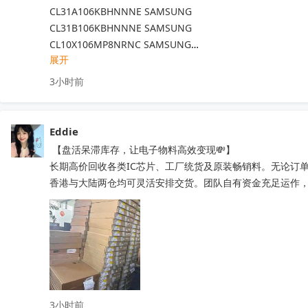
CL31A106KBHNNNE SAMSUNG

CL31B106KBHNNNE SAMSUNG

CL10X106MP8NRNC SAMSUNG

展开
CL05A225KO5NQNC SAMSUNG

CL10B225KP8NNNC SAMSUNG

3小时前
CC0402KRX5R6BB475 国巨

1206B475K500NT 风华

RL0805FR-7W0R3L 国巨

Eddie
GRM155C80J475MEAAD村田

 【盘活呆滞库存，让电子物料高效变现💸】

RC0402FR-0756KL 国巨

长期高价回收各类IC芯片、工厂统货及原装畅销料。无论订
有需要的欢迎咨询
收起
香港与大陆两仓均可灵活安排交货。团队自有资金充足运作
3小时前