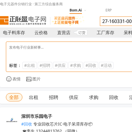
电子元器件分销行业 · 第三方综合服务商
Bom.Ai
ERP
电子料库存
云价格
直营店
工厂库存
呆
订货
标签：
#出租
#招聘
#供应
#求购
#回收
#活动
表情
图片
全部
出租
招聘
供应
求购
回收
深圳市乐园电子
#回收
 专业回收芯片IC·电子呆滞库存📦

 ☎李生 13244813762 （同微）
