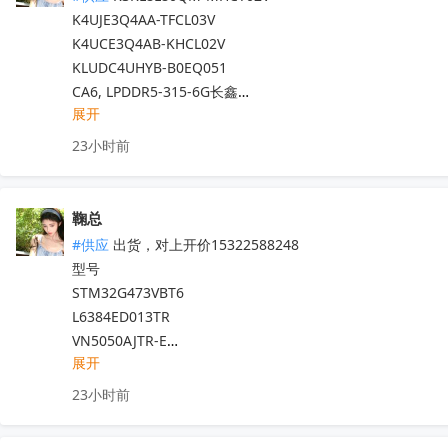
PMEG40T30EPX

INA819IDGKR

K4UJE3Q4AA-TFCL03V

UCC23513DWYR

OPA4171AIPWR

K4UCE3Q4AB-KHCL02V

LV2842XLVDDCR

OPA171AIDBVR

KLUDC4UHYB-B0EQ051

AD780BRZ-REEL

OPA2227UA/2K5

CA6, LPDDR5-315-6G长鑫

MT29F2G08ABAGAWP-IT:G

OPA2227U/2K5

展开
FEMDNN256G-C9C76

MT53E256M32D2DS-053 AAT:B 

PCF8574PWR

TEMFG106T10-A8S5

LCMXO2-2000HC-4TG100C

23小时前
SN74AHC244NSR

HAC23-64GOBRAC

IRFB7534PBF

SN74AHCT244PWR

FEUDNN064G-C2A56

TLP521-2GB

REF5025IDR

KLUDC4UHYB-B0EQ/KLUDC2RHVF-B0EQ

PIC16LF1783-I/SO

鞠总
REF5040EIDR

KLUEG4RHVF-B0EQ

DSPIC30F4012-30I/SO

#供应
 出货，对上开价15322588248

REF5030IDR

K3KL3L30QM-JHCTT2V
收起
IKD06N60RF

型号

TL074IDR

IR2101STRPBF

STM32G473VBT6

LM2903DR

744821150

L6384ED013TR

LM1117IDTX-3.3/NOPB

2EDL05N06PF

VN5050AJTR-E

LM1117IDTX-5.0/NOPB

744822222

展开
STM32F407IGH6TR 

ISO3082DWR

IPA60R180P7  

STM32L476RET6

ISO1050DWR

23小时前
PIC10F202-I/P

STM32L471RGT6

TPS54140DGQR

DSPIC33FJ64MC506A-I/PT 

STM32F100RDT6BTR

INA143U/2K5
