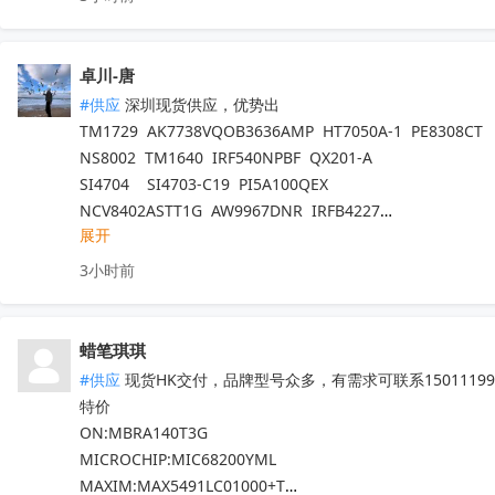
卓川-唐
#供应
 深圳现货供应，优势出

TM1729  AK7738VQOB3636AMP  HT7050A-1  PE8308CT

NS8002  TM1640  IRF540NPBF  QX201-A

SI4704    SI4703-C19  PI5A100QEX

NCV8402ASTT1G  AW9967DNR  IRFB4227

展开
TM1650  TM2312  TDA7576B  CD1517CP

TL494IDR  SI4755  BD37033FV-ME2

3小时前
EMP8965-33VF05GRR  TA7291SG  QX201-C

STM32L071RZH6  STM32G070RBT6

STM8S005K6T6   STM8S207R8T6

蜡笔琪琪
STM8L052R8T6   STM32G030C8T6

#供应
 现货HK交付，品牌型号众多，有需求可联系150111990
STM8S103F3P6TR  TPA3116D2DADR

特价

TDA7786  TDA7786TR  TDA7786C

ON:MBRA140T3G

TDA7708CB  TDA7708LX  TDA7850

MICROCHIP:MIC68200YML

TDA7708CBTR  TDA75610S-Z  

MAXIM:MAX5491LC01000+T
