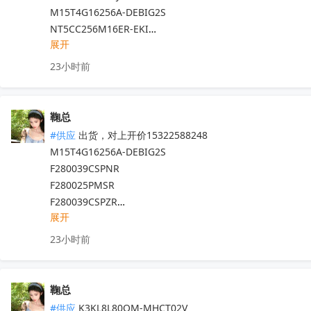
INA229AIDGSR

M15T4G16256A-DEBIG2S 

INA196AIDBVR

NT5CC256M16ER-EKI

INA240A1DR

展开
GDQ3BFAM-WJ

SN74ACT244PWR

LSM6DSRTR

23小时前
LM5030MMX/NOPB

STM32F427ZIT6  

TL2844BDR-8

CSD19532Q5B

SN74HC157DBR

ADL5565ACPZ-R7

鞠总
SN74LV164APWR

CV28AX26-A0-RH

#供应
 出货，对上开价15322588248

SN74LVCH16543ADGGR

KLM8G1GEUF-B04Q

M15T4G16256A-DEBIG2S 

SN74HC373N

SC33PF8100G9ES

F280039CSPNR

SN74HC165PWR

FS32K144HAT0MLHR

F280025PMSR

SN74HC595PWR

2322610-1

F280039CSPZR

TXS0102DCUR

MPQ4572GQBE-AEC1-Z

展开
F280049PZSR

HDC3020DEFR

FK1252CW-031-TLCP5G-50

ADS131M08IPBSR

OPA2607SIRUGR
23小时前
收起
6.6SM8Z36A-AQ

ESD562DBZR

MAX96706GTJ/V+T

INA821IDR

MAX96717FGTJ/VY+T

INA819IDR

鞠总
74AVC4T245BQ,115

INA821IDGKR

#供应
 K3KL8L80QM-MHCT02V
