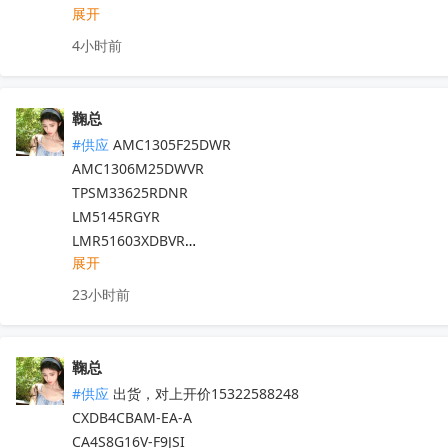
TDA7708LX52  TDA7708LX32TR

展开
ADI:ADP7182AUJZ-R7

HFDA801A-VYT  TDA7388  TDA7851L

其他PN可沟通确认

4小时前
NJM2816GM1-51A-TE2  APM32F407ZGT6

现货！全新原装正品，原包/原盒，假一罚十，实单必成，有
N32G030C8L7  QN8035-SAEN  TDA8920CTH

MX25L6433FM2I-08G  F50L2G41XA-104YG2B

鞠总
K4B4G1646E-BYK0  TEF6686  XS9950

#供应
 AMC1305F25DWR

IRFB4227  CS75823  IRF540NPBF  TL494IDR

AMC1306M25DWVR

PT16556-LQ  LV5683P-E  TA75458P

TPSM33625RDNR

TEA6856AHN  RDA5807M  STM32F042F4P6

LM5145RGYR

IRS2092STRPBF  EN25QH64A-104HIP

LMR51603XDBVR

CS3820EO  M12L128168A-6TG2N

展开
F280039CSPZR

代理天微，贝岭，泰德，能芯，福芯，红芯微

F28P550SG8PZR

晶源微，友达，UTC，纳芯威，芯电元等品牌

23小时前
F2800137PMR

深圳原装现货当天可送，1000+型号现货欢迎咨询
收起
F2800137PTR

F2800157SPNR

鞠总
LCMXO2-2000HC-4TG100C

#供应
 出货，对上开价15322588248

AM26LV32IDR

CXDB4CBAM-EA-A

INA228AIDGSR

CA4S8G16V-F9JSI
