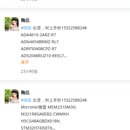
ADS131M04IPWR

TL074IDT

S9KEAZN16ACLC

CSD17501Q5A

STM32WLE5JBI6

TJA1051T/3/1J

OPA2156IDR

LMV321ILT

TJA1051TK/3/1J

鞠总
TCAN337DR

STM32F207VET6

S32K144EVB-Q100

#供应
 出货，对上开价15322588248

BQ24165RGER

STM8AF6213PDU

TDF8546JV/N2ZU

ADA4610-2ARZ-R7  

TPS82140SILR

STM32F072VBT6

TDF8546JV/N2ZU

ADN4654BRWZ-RL7   

TPS61094DSSR

STM32MP153DAA1

FS32K116LFT0VLFT

ADRF5040BCPZ-R7  

SN74HC151DR

PCA8576FUG/2DA/QKP

AD5204BRUZ10-REEL7

SN74LS14DR

T1635T-8G-TR

OPA2171AQDRQ1

展开
ADL5611ARKZ-R7 

TL072IDR

LDL1117S18R

OPA2171AQDRQ1

ADP7118ACPZN-R7  

ULN2003AIDR

VN808TR-E

23小时前
LM5160QPWPRQ1

ADM1278-1ACPZ-RL   

INA214CIDCKR

STM32G474QET6

XJ721EGBALF

ADR4525ARZ-R7   

SN74HC244PWR

BALF-NRG-02D3

XJ721EGBALF

LTM4638IY#PBF   

OPA4171AQDRQ1

M93C56-RDW6TP

鞠总
ADUM141E1WBRWZ-RL

LTM4643IY#PBF   

OPA4171AIDR

STPS30L60CT

#供应
 出货，对上开价15322588248

ADUM5402WCRWZ-1

ADRF5721BCCZN-R7
收起
ADS8694IDBTR

STM32MP151AAB3

Microne/微盟 MEM2310M3G

LTC7151SIV#PBF

ISO1050DUBR

M321R8GA0EB2-CWMKH

BQ79606PHPRQ1

IPP075N15N3GXKSA1

M95M01-DFMN6TP

H5CG48AGBDX018N

LP5912Q1.8DRVRQ1
收起
IPP90R1K2C3XKSA2

TS922IDT

STM32H743VIT6
