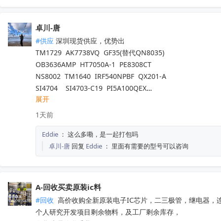
ATA663211-GAQW	           Microchip（美国微芯） 	2400
MB95F636KPMC-G-UNE2  赛普拉斯                                8
卓川-唐
#供应
 深圳现货供应，优势出

TM1729  AK7738VQ  GF35(替代QN8035)

OB3636AMP  HT7050A-1  PE8308CT

NS8002  TM1640  IRF540NPBF  QX201-A

SI4704    SI4703-C19  PI5A100QEX

展开
NCV8402ASTT1G  AW9967DNR  IRFB4227

TM1650  TM2312  TDA7576B  CD1517CP

1天前
TL494IDR  SI4755  BD37033FV-ME2

Eddie
：
这么多嘞，是一起打包吗
EMP8965-33VF05GRR  TA7291SG  QX201-C

卓川-唐
回复
Eddie
：
里面有需要的型号可以咨询
LT8645SEV  SGM4553YN8G/TR

5V41285PGGI  10M16SAU169C8G  EPM570T100C5N

PT7M3808G33TAEX  RDA5807M  WM8728SEDS/R

SY6874DBC  SY8063DBC  CS3818EO  SI4755

A-回收买卖原装ic料
PL8332G  OB2734DCCPA-H  OB2009DACPA-D

#回收
 高价收购全新原装电子IC芯片，二三极管，继电器，
SI4754C-A55-GMR  CD3313EO  AXOP34062C

个人研究开发项目剩余物料，及工厂剩余库存，

QN8065  IR2011STRPBF  NSA2092
