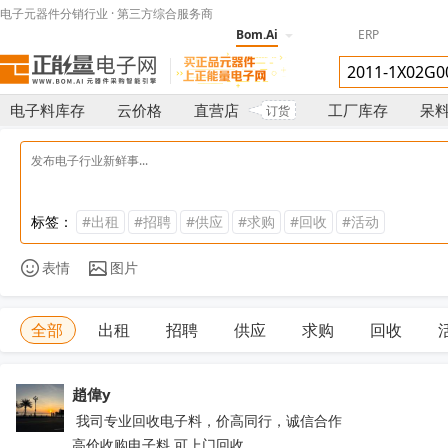
电子元器件分销行业 · 第三方综合服务商
Bom.Ai
ERP
电子料库存
云价格
直营店
工厂库存
呆
订货
标签：
#出租
#招聘
#供应
#求购
#回收
#活动
表情
图片
全部
出租
招聘
供应
求购
回收
趙偉y
 我司专业回收电子料，价高同行，诚信合作

高价收购电子料 可上门回收
