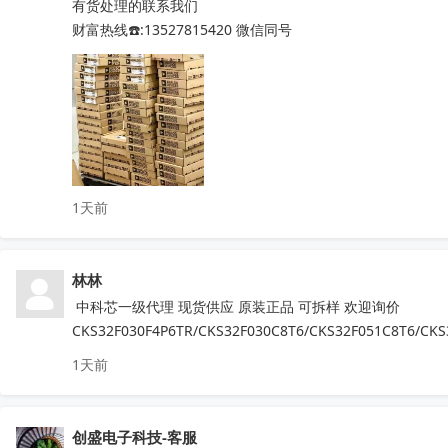
有货处理的联系我们

STM32L071RZH6  STM32G070RBT6

财富热线☎️:13527815420 微信同号
STM8S005K6T6   STM8S207R8T6

STM8L052R8T6   STM32G030C8T6

STM8S103F3P6TR  TPA3116D2DADR

TDA7786  TDA7786TR  TDA7786C

TDA7708CB  TDA7708LX  TDA7850

TDA7708CBTR  TDA75610S-Z  

TDA7708LX52  TDA7708LX32TR

1天前
HFDA801A-VYT  TDA7388  TDA7851L

NJM2816GM1-51A-TE2  APM32F407ZGT6

N32G030C8L7  QN8035-SAEN  TDA8920CTH

林林
MX25L6433FM2I-08G  F50L2G41XA-104YG2B

K4B4G1646E-BYK0  TEF6686  XS9950

 中科芯一级代理 现货供应 原装正品 可拆样 欢迎询价
IRFB4227  CS75823  IRF540NPBF  TL494IDR

CKS32F030F4P6TR/CKS32F030C8T6/CKS32F051C8T6/CKS
PT16556-LQ  LV5683P-E  TA75458P

1天前
TEA6856AHN  RDA5807M  STM32F042F4P6

IRS2092STRPBF  EN25QH64A-104HIP

CS3820EO  M12L128168A-6TG2N

创盛电子科技-客服