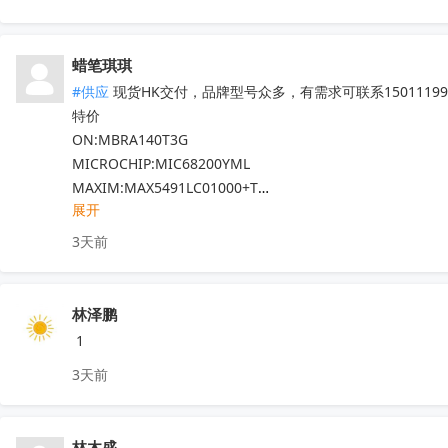
DS125BR820NJYR

STM8S005K6T6   STM8S207R8T6

LM5022MM

STM8L052R8T6   STM32G030C8T6

LM5101AMX

蜡笔琪琪
STM32F103C8T6  STM8S103F3P6TR

现货靓货！不容错过！
收起
#供应
 现货HK交付，品牌型号众多，有需求可联系150111990
TDA7786  TDA7786TR  TDA7786C

特价

TDA7708CB  TDA7708LX  TDA7850

ON:MBRA140T3G

TDA7708CBTR  TDA75610S-Z  

MICROCHIP:MIC68200YML

TDA7708LX52  TDA7708LX32TR

MAXIM:MAX5491LC01000+T

HFDA801A-VYT  TDA7388  TDA7851L

展开
ADI:ADP7182AUJZ-R7

NJM2816GM1-51A-TE2  APM32F407ZGT6

其他PN可沟通确认

N32G030C8L7  QN8035-SAEN  TDA8920CTH

3天前
现货！全新原装正品，原包/原盒，假一罚十，实单必成，有
MX25L6433FM2I-08G  F50L2G41XA-104YG2B

K4B4G1646E-BYK0  TEF6686  TP9950-FA

IRFB4227  CS75823  IRF540NPBF  TL494IDR

林泽鹏
PT16556-LQ  LV5683P-E  TA75458P

 1
TEA6856AHN  RDA5807M  STM32F042F4P6

3天前
IRS2092STRPBF  EN25QH64A-104HIP

CS3820EO  M12L128168A-6TG2N

代理天微，贝岭，泰德，能芯，福芯，红芯微

林木盛