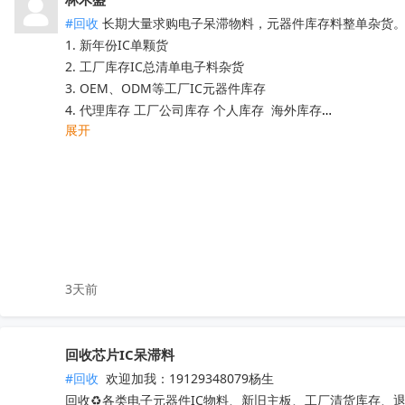
晶源微，友达，UTC，纳芯威，芯电元等品牌

#回收
 长期大量求购电子呆滞物料，元器件库存料整单杂货。
深圳原装现货当天可送，1000+型号现货欢迎咨询
收起
1. 新年份IC单颗货 

2. 工厂库存IC总清单电子料杂货

3. OEM、ODM等工厂IC元器件库存

4. 代理库存 工厂公司库存 个人库存  海外库存

展开
5. 提供清单及芯片电子元器件型号核算价格  

6. 中介重佣 。灵活运用 

7. 专业团队高价回收清单，电子元器件清单整单打包！

微信同手机13824304453林木生
收起
3天前
回收芯片IC呆滞料
#回收
 欢迎加我：19129348079杨生

回收♻️各类电子元器件IC物料、新旧主板、工厂清货库存、