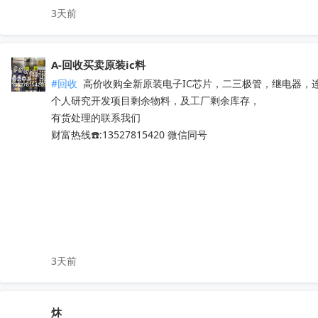
3天前
ADS1248IPWR

TMS320F28377DPTPT

TMS320F28069PZT

A-回收买卖原装ic料
TMS320F28035PAGT

#回收
 高价收购全新原装电子IC芯片，二三极管，继电器，
TMS320F2808PZA

个人研究开发项目剩余物料，及工厂剩余库存，

ADS1115IDGSR

有货处理的联系我们

ADS1299IPAGR

财富热线☎️:13527815420 微信同号
ADS8688IDBTR

ADS1255IDBR

TPS61021ADSGR

TSC2046IPWR

ADS131M04IPWR

ADS1115IRUGR

ADS1232IPWR

ADS8866IDGSR

3天前
ADS131M02IPWR

ADS131M08IPBSR

DRV8231ADSGR

炑