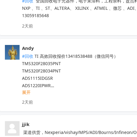
#回收
 全国回收电子元器件，电子呆滞料，工程余料，盘点料
NXP 、TI 、ST、ALTERA、 XILINX 、ATMEL 、微
13059185648
2天前
Andy
#回收
 TI 高效回收报价13418538488（微信同号）

TMS320F28035PNT

TMS320F28034PNT

ADS1115IDGSR

ADS1220IPWR

展开
ADS1110A0IDBVR

ADS1015IDGSR

2天前
ADS1118IDGSR

ADS1220IRVAR

ADS1120IPWR

jjik
TMS320F28335PGFA

 渠道供货，Nexperia/vishay/MPS/ADI/Bourns/In
TMS320F28027PTT
