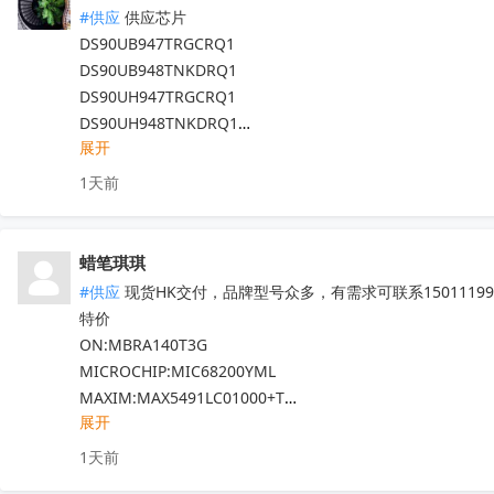
代理天微，贝岭，泰德，能芯，福芯，红芯微

#供应
 供应芯片

晶源微，友达，UTC，纳芯威，芯电元等品牌

DS90UB947TRGCRQ1

深圳原装现货当天可送，1000+型号现货欢迎咨询

DS90UB948TNKDRQ1

V:13544786707

DS90UH947TRGCRQ1

Q:2581140881
收起
DS90UH948TNKDRQ1

展开
DS83822IRHBR

DS250DF810ABVR

1天前
DS125BR820NJYR

LM5022MM

LM5101AMX

蜡笔琪琪
现货靓货！不容错过！
收起
#供应
 现货HK交付，品牌型号众多，有需求可联系150111990
特价

ON:MBRA140T3G

MICROCHIP:MIC68200YML

MAXIM:MAX5491LC01000+T

展开
ADI:ADP7182AUJZ-R7

其他PN可沟通确认

1天前
现货！全新原装正品，原包/原盒，假一罚十，实单必成，有