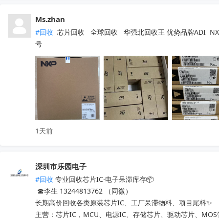
Ms.zhan
#回收
 芯片回收   全球回收   华强北回收王 优势品牌ADI  NXP  
号
1天前
深圳市乐园电子
#回收
 专业回收芯片IC·电子呆滞库存📦

 ☎李生 13244813762 （同微）

长期高价回收各类原装芯片IC、工厂呆滞物料、项目尾料✨

主营：芯片IC，MCU、电源IC、存储芯片、驱动芯片、MO