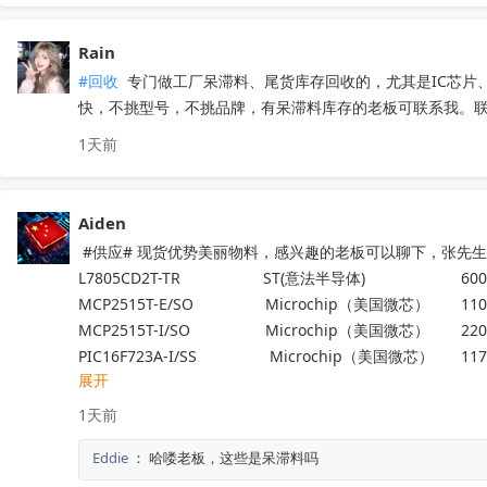
Rain
#回收
 专门做工厂呆滞料、尾货库存回收的，尤其是IC芯
快，不挑型号，不挑品牌，有呆滞料库存的老板可联系我。联系方
1天前
Aiden
 #供应# 现货优势美丽物料，感兴趣的老板可以聊下，张先生188
L7805CD2T-TR                   ST(意法半导体)                      600
MCP2515T-E/SO	           Microchip（美国微芯） 	1100
MCP2515T-I/SO	           Microchip（美国微芯） 	2200
PIC16F723A-I/SS 	            Microchip（美国微芯）	117
展开
ADP32F034QP64S   	    进芯	                                 25
NM1200LBAE	                   NUVOTON（新唐科技）	140
1天前
LTC6433AIUF-15#PBF	   ADI(亚德诺)	                        100
Eddie
：
哈喽老板，这些是呆滞料吗
TP2124-SR	                   3PEAK（思瑞浦）            	200
ATA663254-GBQW	           Microchip（美国微芯） 	6000