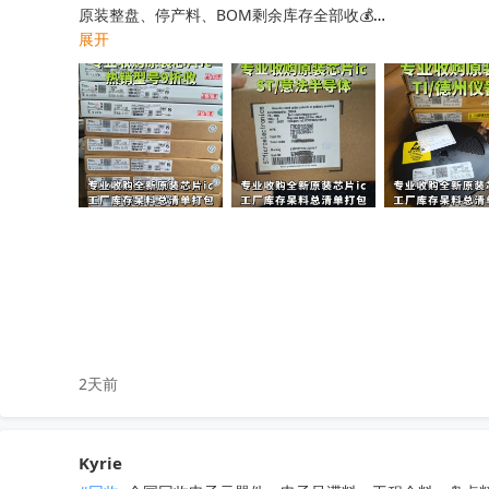
原装整盘、停产料、BOM剩余库存全部收💰

展开
工厂清仓、项目取消、仓库积压、过期呆滞物料均可处理

专业人员上门清点核验，报价透明无套路，现款现结不压款💴
小批量散料、大批量整仓囤货统一打包回收，全程保密处理

快速清空仓库，释放仓储空间，高效盘活闲置物料回笼资金

覆盖全国上门收货，珠三角、深圳区域当日上门看货📱

只需提供型号、数量、实物照片，免费快速精准估价

无中间商层层压价，出价高于同行，一站式清库存省心省力

有闲置电子库存欢迎随时联系洽谈！
收起
2天前
Kyrie