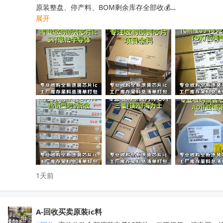
原装整盘、停产料、BOM剩余库存全部收💰

展开
工厂清仓、项目取消、仓库积压、过期呆滞物料均可处理

专业人员上门清点核验，报价透明无套路，现款现结不压款💴
小批量散料、大批量整仓囤货统一打包回收，全程保密处理

快速清空仓库，释放仓储空间，高效盘活闲置物料回笼资金

覆盖全国上门收货，珠三角、深圳区域当日上门看货📱

只需提供型号、数量、实物照片，免费快速精准估价

无中间商层层压价，出价高于同行，一站式清库存省心省力

有闲置电子库存欢迎随时联系洽谈！
收起
1天前
A-回收买卖原装ic料