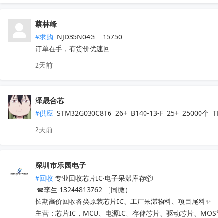
蔡林峰
#求购
 NJD35N04G    15750

订单在手，有货价优速回
2天前
泽晟合芯
#供应
 STM32G030C8T6  26+  B140-13-F  25+  25000
2天前
深圳市乐园电子
#回收
 专业回收芯片IC·电子呆滞库存📦

 ☎李生 13244813762 （同微）

长期高价回收各类原装芯片IC、工厂呆滞物料、项目尾料✨

主营：芯片IC，MCU、电源IC、存储芯片、驱动芯片、MO