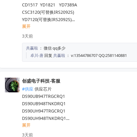
LM73100RPWR

CD1517  YD1821   YD7389A

LM74502DDFR

CSC3120(可替换IRS2092S)

LM74502HDDFR

YD7120(可替换IRS2092S)

展开
LM7805MPX/NOPB

YD7123(可替换 IRS2093)

LM7171AIMX/NOPB

AXPA17851  AXPA47576

3天前
LM7812SX/NOPB

AXPA7388Q  TCB001HQ  TDA8920CTH

共赢啦
：
微信 qq多少
LM70880RRXR

TCB2929AHQ  MFI337S3959

卓川-唐
回复
共赢啦
：
v:13544786707 QQ:2581140881
LM7322MAX/NOPB

TM1621B  TM1622  TM2313

LM741CN/NOPB

TM1628A  C9636  QX201A

LM6172IMX/NOPB

QX201C  BD37033FV-ME2

LM66100DCKT

MT29F4G08ABADAWP:D   TM1729  AK7738VQ

创盛电子科技-客服
LM6171AIMX/NOPB

OB3636AMP  HT7050A-1  PE8308CT  QX201-A

#供应
 供应芯片

LM6171AIM/NOPB

NS8002  TM1640  IRF540NPBF  IRFB4227

DS90UB947TRGCRQ1

LM61460AANRJRR

SI4704    SI4703-C19  PI5A100QEX

DS90UB948TNKDRQ1

LM6132BIMX/NOPB

NCV8402ASTT1G  AW9967DNR  TPA3116D2DADR

DS90UH947TRGCRQ1

LM675T/NOPB

TM1650  TM2312  TDA7576B  BD37033FV-ME2

DS90UH948TNKDRQ1

CC1310F128RHBR
TL494IDR  SI4755  CD1517CP  TA7291SG

收起
展开
DS83822IRHBR

EMP8965-33VF05GRR

DS250DF810ABVR

3天前
STM32L071RZH6  STM32G070RBT6
