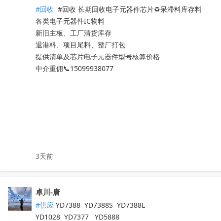
ADS1298IPAGR

#回收
 #回收 长期回收电子元器件芯片♻️呆滞料库存料 

ADS8681IPWR

各类电子元器件IC物料

ADS131A04IPBSR

新旧主板、工厂清货库存

DAC8562SDGSR

退港料、项目尾料、整厂打包

ADS131E08IPAGR

提供清单及芯片电子元器件型号核算价格

ESP32-WROVER-E-N16R8

中介重佣📞15099938077
AM3352BZCZD80

LM2903DR

REF3030AIDBZR

SN65HVD230QDR

ISO1541DR

ADS131E08IPAGR

LM5007MMX/NOPB

3天前
OPA2387DGKR

ISO1044BDR

LM76002RNPR

卓川-唐
LM76003RNPR

LM76005RNPR

#供应
 YD7388  YD7388S  YD7388L

LM7321MFX/NOPB

YD1028  YD7377   YD5888
