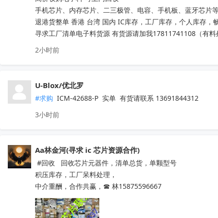
手机芯片、内存芯片、二三极管、电容、手机板、蓝牙芯片等
退港货整单 香港 台湾 国内 IC库存，工厂库存，个人库存，畅销
寻求工厂清单电子料货源 有货源请加我17811741108（有
2小时前
U-Blox/优北罗
#求购
 ICM-42688-P  实单  有货请联系 13691844312
3小时前
Aa林金河(寻求 ic 芯片资源合作)
 #回收   回收芯片元器件，清单总货，单颗型号

积压库存，工厂呆料处理，

中介重酬，合作共赢，☎ 林15875596667