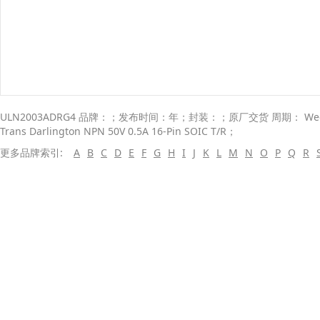
ULN2003ADRG4 品牌：；发布时间：年；封装：；原厂交货 周期： Weeks
Trans Darlington NPN 50V 0.5A 16-Pin SOIC T/R；
更多品牌索引:
A
B
C
D
E
F
G
H
I
J
K
L
M
N
O
P
Q
R