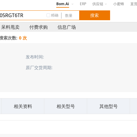
Bom.Ai
ERP
供应链
小蜜蜂
直
精确
呆料甩卖
付费求购
信息广场
搜索次数:
0 次
发布时间:
原厂交货周期:
相关资料
相关型号
其他型号