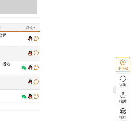
期
询价
货保
| 香港
小正AI
咨询
报关
找料