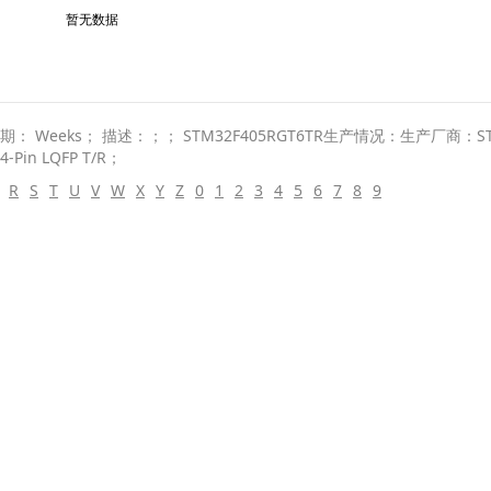
暂无数据
Weeks； 描述：；； STM32F405RGT6TR生产情况：生产厂商：STMicr
4-Pin LQFP T/R；
R
S
T
U
V
W
X
Y
Z
0
1
2
3
4
5
6
7
8
9