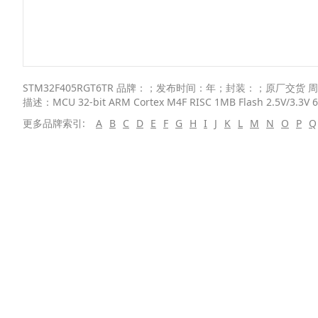
STM32F405RGT6TR 品牌：；发布时间：年；封装：；原厂交货 周期： 
描述：MCU 32-bit ARM Cortex M4F RISC 1MB Flash 2.5V/3.3V 6
更多品牌索引:
A
B
C
D
E
F
G
H
I
J
K
L
M
N
O
P
Q