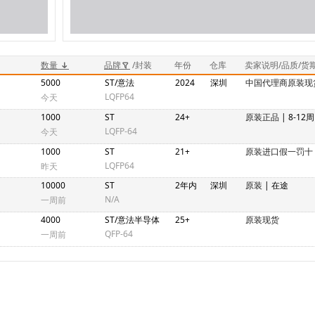
数量
品牌
/封装
年份
仓库
卖家说明/品质/货
5000
ST/意法
2024
深圳
中国代理商原装现
LQFP64
今天
1000
ST
24+
原装正品
| 8-12周
LQFP-64
今天
1000
ST
21+
原装进口假一罚十
LQFP64
昨天
10000
ST
2年内
深圳
原装
| 在途
N/A
一周前
4000
ST/意法半导体
25+
原装现货
QFP-64
一周前