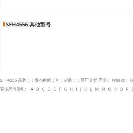
SFH4556 其他型号
SFH4556 品牌：；发布时间：年；封装：；原厂交货 周期： Weeks；
更多品牌索引:
A
B
C
D
E
F
G
H
I
J
K
L
M
N
O
P
Q
R