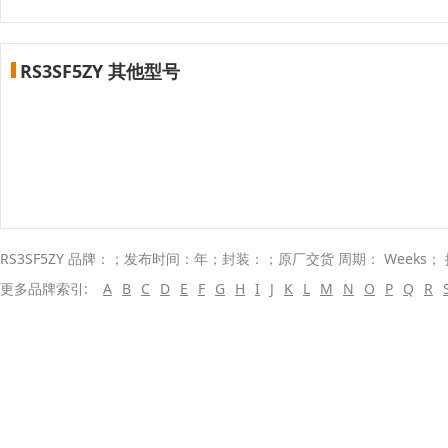
RS3SF5ZY 其他型号
RS3SF5ZY 品牌：；发布时间：年；封装：；原厂交货 周期： Weeks；
更多品牌索引:
A
B
C
D
E
F
G
H
I
J
K
L
M
N
O
P
Q
R