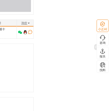
期
询价
小正AI
赔十
咨询
报关
找料