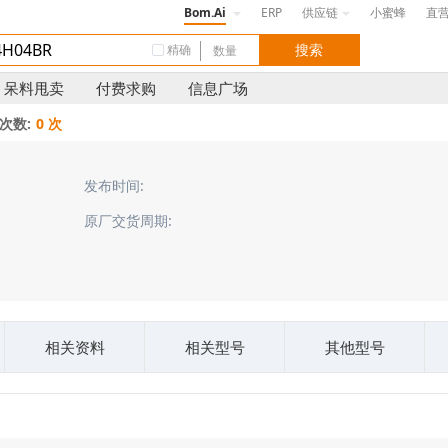
Bom.Ai
ERP
供应链
小蜜蜂
直
精确
呆料甩卖
付费求购
信息广场
次数:
0 次
发布时间:
原厂交货周期:
相关资料
相关型号
其他型号