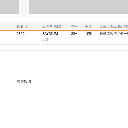
数量
品牌
/封装
年份
仓库
卖家说明/品质/货
9850
RAYDIUM
22+
深圳
只做原装正品假一
SOP
暂无数据