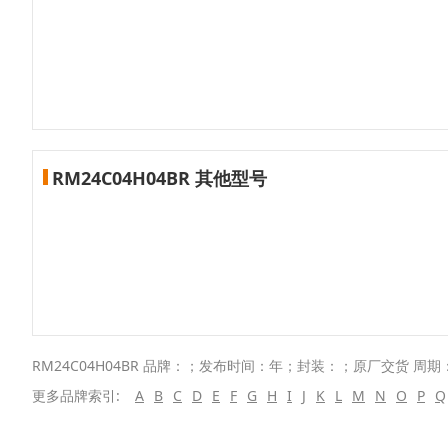
RM24C04H04BR 其他型号
RM24C04H04BR 品牌：；发布时间：年；封装：；原厂交货 周期：
更多品牌索引:
A
B
C
D
E
F
G
H
I
J
K
L
M
N
O
P
Q