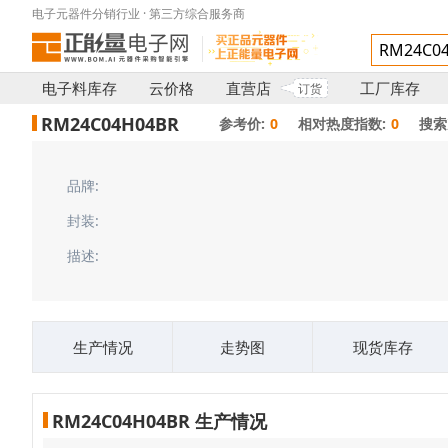
电子元器件分销行业 · 第三方综合服务商
电子料库存
云价格
直营店
工厂库存
订货
RM24C04H04BR
参考价:
0
相对热度指数:
0
搜索
品牌:
封装:
描述:
生产情况
走势图
现货库存
RM24C04H04BR 生产情况