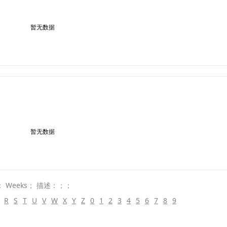
暂无数据
暂无数据
 Weeks； 描述：；；
R
S
T
U
V
W
X
Y
Z
0
1
2
3
4
5
6
7
8
9