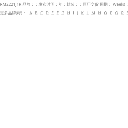
RM2221J1R 品牌：；发布时间：年；封装：；原厂交货 周期： Weeks
更多品牌索引:
A
B
C
D
E
F
G
H
I
J
K
L
M
N
O
P
Q
R