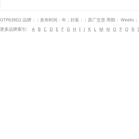
OTP638D2 品牌：；发布时间：年；封装：；原厂交货 周期： Weeks
更多品牌索引:
A
B
C
D
E
F
G
H
I
J
K
L
M
N
O
P
Q
R