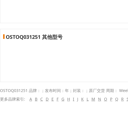
OSTOQ031251 其他型号
OSTOQ031251 品牌：；发布时间：年；封装：；原厂交货 周期： Wee
更多品牌索引:
A
B
C
D
E
F
G
H
I
J
K
L
M
N
O
P
Q
R