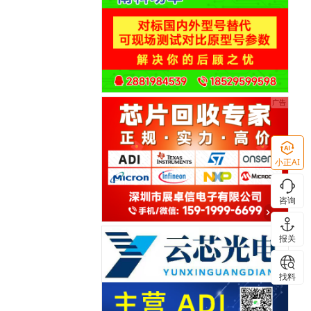
小正AI
咨询
报关
找料