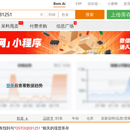
Bom.Ai
ERP
供应链
小蜜蜂
直
精确
11
9
呆料甩卖
付费求购
信息广场
登录
后查看数据趋势
数量
品牌
/封装
年份
仓库
卖家说明/品质/货
有找到与"
OSTOQ031251
"相关的现货库存