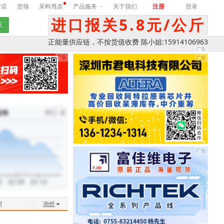
营店
货场
呆料甩卖
产品服务
关于我们
注册
登录
进口报关5.8元/公斤
正能量供应链，不按货值收费 陈小姐:15914106963
期
询价