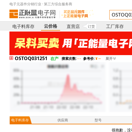
电子元器件分销行业 · 第三方综合服务商
云价格
电子料库存
直营店
工厂库存
订货
OSTOQ031251
在产
搜索次数:
- -
参考价:
¥ --
展开
电子料库存
供应商
型号
很抱歉，没