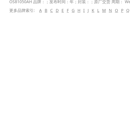
OS81050AH 品牌：；发布时间：年；封装：；原厂交货 周期： We
更多品牌索引:
A
B
C
D
E
F
G
H
I
J
K
L
M
N
O
P
Q