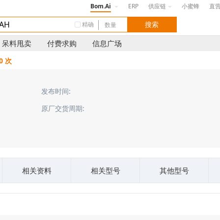
Bom.Ai
ERP
供应链
小蜜蜂
直
精确
呆料甩卖
付费求购
信息广场
0 次
发布时间:
原厂交货周期:
相关资料
相关型号
其他型号