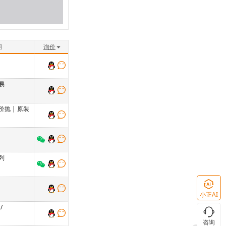
期
询价
易
价抛
|
原装
列
小正AI
/
咨询