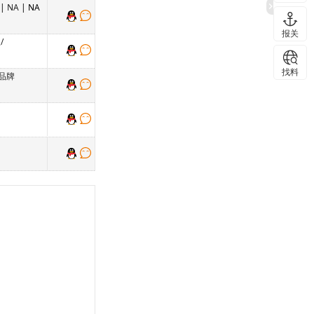
|
NA
| NA
报关
/
找料
品牌