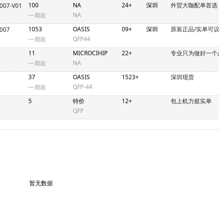
100
NA
24+
深圳
外贸大咖配单首选
007-V01
NA
一周前
1053
OASIS
09+
深圳
原装正品/实单可议
007
QFP44
一周前
11
MICROCIHIP
22+
专业只为做好一个
NA
一周前
37
OASIS
1523+
深圳现货
QFP-44
一周前
5
特价
12+
包上机力挺实单
QFP
暂无数据