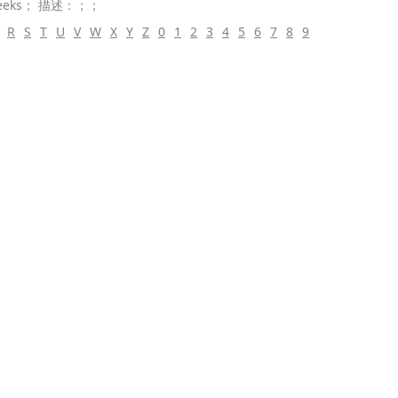
eks； 描述：；；
R
S
T
U
V
W
X
Y
Z
0
1
2
3
4
5
6
7
8
9