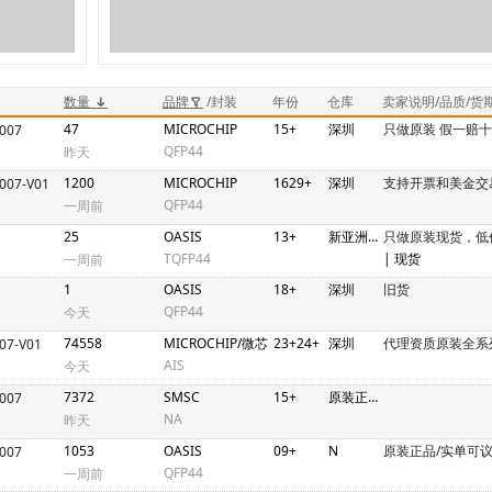
数量
品牌
/封装
年份
仓库
卖家说明/品质/货
47
MICROCHIP
15+
深圳
只做原装 假一赔十
007
QFP44
昨天
1200
MICROCHIP
1629+
深圳
支持开票和美金交
007-V01
QFP44
一周前
25
OASIS
13+
新亚洲2期N4C448-458
只做原装现货，低
TQFP44
| 现货
一周前
1
OASIS
18+
深圳
旧货
QFP44
今天
74558
MICROCHIP/微芯
23+24+
深圳
代理资质原装全系
07-V01
AIS
今天
7372
SMSC
15+
原装正品
007
NA
昨天
1053
OASIS
09+
N
原装正品/实单可议
007
QFP44
一周前