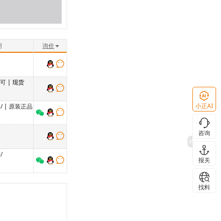
期
询价
品可
| 现货
小正AI
/
|
原装正品
咨询
/
报关
找料