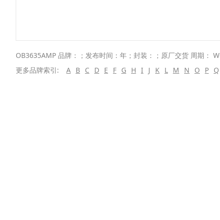
OB3635AMP 品牌：；发布时间：年；封装：；原厂交货 周期： W
更多品牌索引:
A
B
C
D
E
F
G
H
I
J
K
L
M
N
O
P
Q