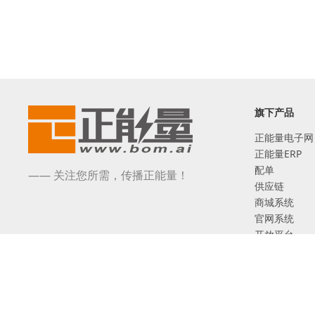
旗下产品
正能量电子网
正能量ERP
配单
—— 关注您所需，传播正能量！
供应链
商城系统
官网系统
开放平台
芯扒客
©2017-2026 深圳市正能量网络技术有限公司 版权所有
互联网ICP备案：粤ICP备17005480号
增值电信业务经营许可证 粤B2-20201131