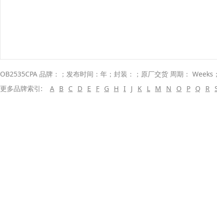
OB2535CPA 品牌：；发布时间：年；封装：；原厂交货 周期： Weeks
更多品牌索引:
A
B
C
D
E
F
G
H
I
J
K
L
M
N
O
P
Q
R