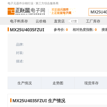
电子元器件分销行业 · 第三方综合服务商
电子料库存
云价格
直营店
工厂库存
订货
MX25U4035FZUI
参考价:
0
相对热度指数:
0
搜
品牌:
封装:
描述:
生产情况
走势图
现货库存
MX25U4035FZUI 生产情况