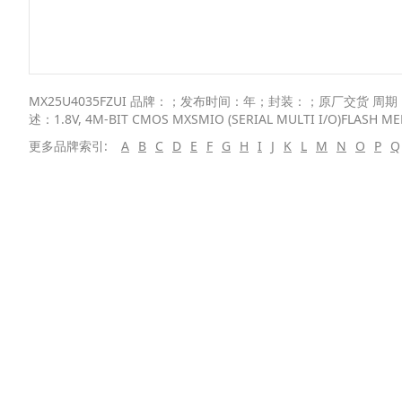
MX25U4035FZUI 品牌：；发布时间：年；封装：；原厂交货 周期： We
述：1.8V, 4M-BIT CMOS MXSMIO (SERIAL MULTI I/O)FLASH 
更多品牌索引:
A
B
C
D
E
F
G
H
I
J
K
L
M
N
O
P
Q