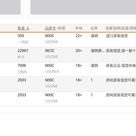
数量
品牌
/封装
年份
仓库
卖家说明/品质/货
500
MXIC
22+
深圳
进口原装现货
USON8
一周前
22967
MCIC
20+
深圳房间
原装现货,假一赔十
USON8
昨天
7096
MXIC
18+
深圳
原装正品 现货价
USON-8
1周内
2933
MXIC
18+
1
房间原装现货可看
USON8
2933
MXIC
18+
1
房间原装现货可看
USON8