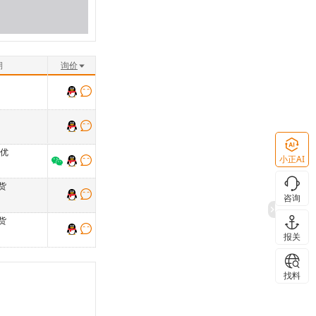
期
询价
格优
小正AI
货
咨询
货
报关
找料