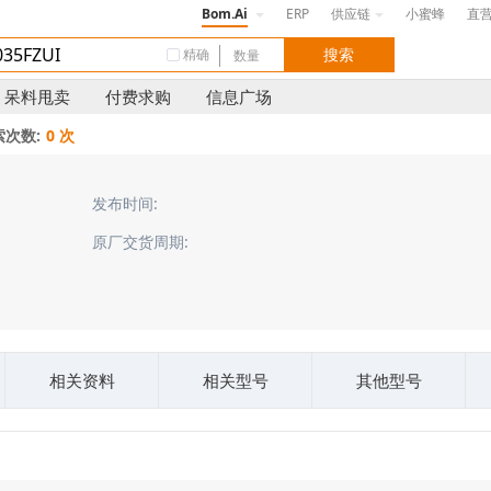
Bom.Ai
ERP
供应链
小蜜蜂
直
精确
呆料甩卖
付费求购
信息广场
索次数:
0 次
发布时间:
原厂交货周期:
相关资料
相关型号
其他型号