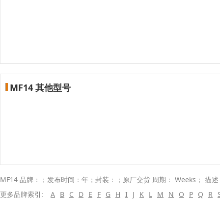
MF14 其他型号
MF14 品牌：；发布时间：年；封装：；原厂交货 周期： Weeks； 描
更多品牌索引:
A
B
C
D
E
F
G
H
I
J
K
L
M
N
O
P
Q
R