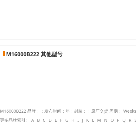
M16000B222 其他型号
M16000B222 品牌：；发布时间：年；封装：；原厂交货 周期： Week
更多品牌索引:
A
B
C
D
E
F
G
H
I
J
K
L
M
N
O
P
Q
R