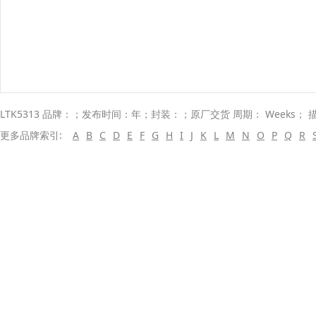
LTK5313 品牌：；发布时间：年；封装：；原厂交货 周期： Weeks；
更多品牌索引:
A
B
C
D
E
F
G
H
I
J
K
L
M
N
O
P
Q
R