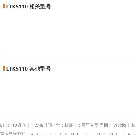
LTK5110 相关型号
LTK5110 其他型号
LTK5110 品牌：；发布时间：年；封装：；原厂交货 周期： Weeks；
更多品牌索引:
A
B
C
D
E
F
G
H
I
J
K
L
M
N
O
P
Q
R