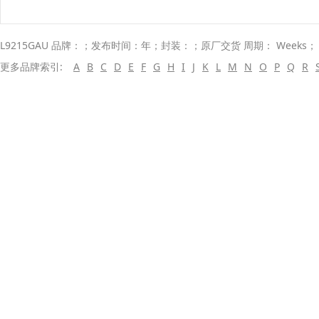
L9215GAU 品牌：；发布时间：年；封装：；原厂交货 周期： Weeks
更多品牌索引:
A
B
C
D
E
F
G
H
I
J
K
L
M
N
O
P
Q
R