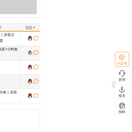
期
询价
单
|
原装正
现货
 快至1小时发
小正AI
咨询
价抛
|
原装
报关
找料