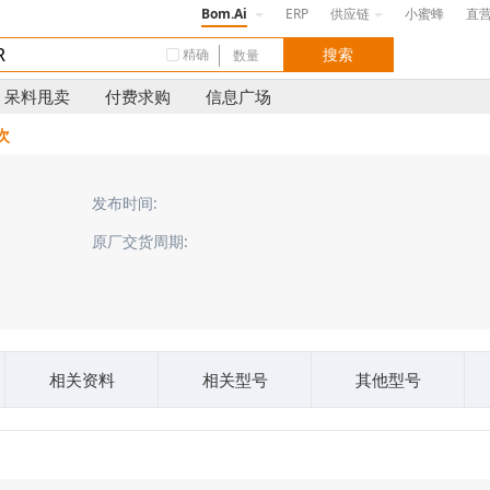
Bom.Ai
ERP
供应链
小蜜蜂
直
精确
呆料甩卖
付费求购
信息广场
 次
发布时间:
原厂交货周期:
相关资料
相关型号
其他型号