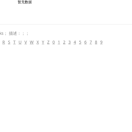
暂无数据
ks； 描述：；；
R
S
T
U
V
W
X
Y
Z
0
1
2
3
4
5
6
7
8
9