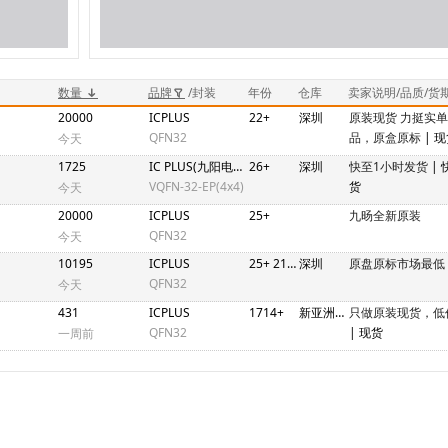
数量
品牌
/封装
年份
仓库
卖家说明/品质/货
20000
ICPLUS
22+
深圳
原装现货 力挺实
QFN32
品，原盒原标
| 
今天
1725
IC PLUS(九阳电子)
26+
深圳
快至1小时发货
|
VQFN-32-EP(4x4)
货
今天
20000
ICPLUS
25+
九旸全新原装
QFN32
今天
10195
ICPLUS
25+ 21+ 20+ 17+
深圳
原盘原标市场最低
QFN32
今天
431
ICPLUS
1714+
新亚洲2期N4C448-458
只做原装现货，低
QFN32
| 现货
一周前