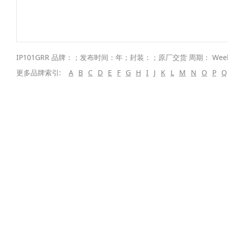
IP101GRR 品牌：；发布时间：年；封装：；原厂交货 周期： Wee
更多品牌索引:
A
B
C
D
E
F
G
H
I
J
K
L
M
N
O
P
Q