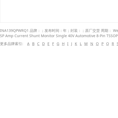
INA139QPWRQ1 品牌：；发布时间：年；封装：；原厂交货 周期： Week
SP Amp Current Shunt Monitor Single 40V Automotive 8-Pin TSSO
更多品牌索引:
A
B
C
D
E
F
G
H
I
J
K
L
M
N
O
P
Q
R