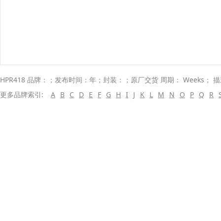
HPR418 品牌：；发布时间：年；封装：；原厂交货 周期： Weeks； 
更多品牌索引:
A
B
C
D
E
F
G
H
I
J
K
L
M
N
O
P
Q
R