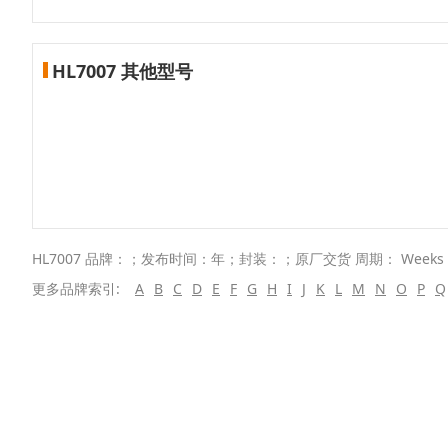
HL7007 其他型号
HL7007 品牌：；发布时间：年；封装：；原厂交货 周期： Week
更多品牌索引:
A
B
C
D
E
F
G
H
I
J
K
L
M
N
O
P
Q