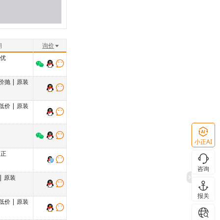
期
询价
格优
价抛
|
原装
低价
|
原装
小正AI
装正
咨询
|
原装
报关
低价
|
原装