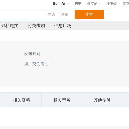
Bom.Ai
ERP
供应链
小蜜蜂
直
精确
呆料甩卖
付费求购
信息广场
发布时间:
原厂交货周期:
相关资料
相关型号
其他型号