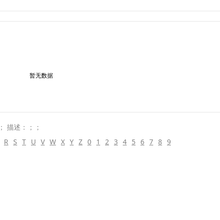
暂无数据
s； 描述：；；
R
S
T
U
V
W
X
Y
Z
0
1
2
3
4
5
6
7
8
9