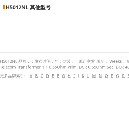
H5012NL 其他型号
H5012NL 品牌：；发布时间：年；封装：；原厂交货 周期： Weeks； 描述：；
Telecom Transformer 1:1 0.65Ohm Prim. DCR 0.65Ohm Sec. DCR 
更多品牌索引:
A
B
C
D
E
F
G
H
I
J
K
L
M
N
O
P
Q
R