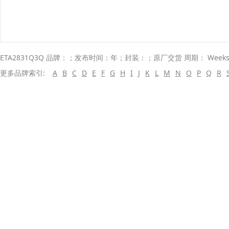
ETA2831Q3Q 品牌：；发布时间：年；封装：；原厂交货 周期： Week
更多品牌索引:
A
B
C
D
E
F
G
H
I
J
K
L
M
N
O
P
Q
R