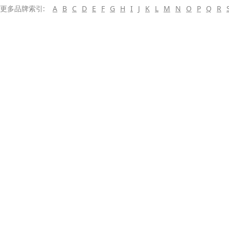
更多品牌索引:
A
B
C
D
E
F
G
H
I
J
K
L
M
N
O
P
Q
R