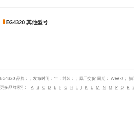
EG4320 其他型号
EG4320 品牌：；发布时间：年；封装：；原厂交货 周期： Weeks； 
更多品牌索引:
A
B
C
D
E
F
G
H
I
J
K
L
M
N
O
P
Q
R