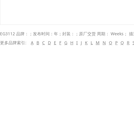
EG3112 品牌：；发布时间：年；封装：；原厂交货 周期： Weeks； 
更多品牌索引:
A
B
C
D
E
F
G
H
I
J
K
L
M
N
O
P
Q
R