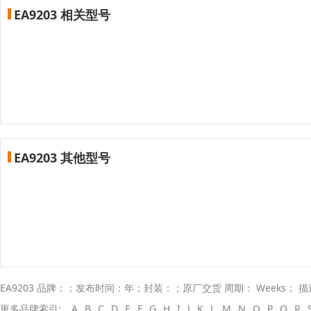
EA9203 相关型号
EA9203 其他型号
EA9203 品牌：；发布时间：年；封装：；原厂交货 周期： Weeks； 
更多品牌索引:
A
B
C
D
E
F
G
H
I
J
K
L
M
N
O
P
Q
R