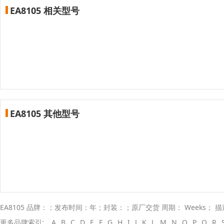
EA8105 相关型号
EA8105 其他型号
EA8105 品牌：；发布时间：年；封装：；原厂交货 周期： Weeks； 
更多品牌索引:
A
B
C
D
E
F
G
H
I
J
K
L
M
N
O
P
Q
R