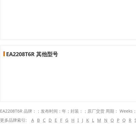
EA2208T6R 其他型号
EA2208T6R 品牌：；发布时间：年；封装：；原厂交货 周期： Weeks
更多品牌索引:
A
B
C
D
E
F
G
H
I
J
K
L
M
N
O
P
Q
R