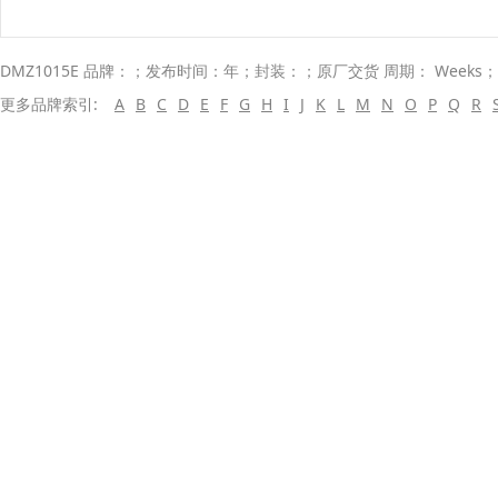
DMZ1015E 品牌：；发布时间：年；封装：；原厂交货 周期： Weeks
更多品牌索引:
A
B
C
D
E
F
G
H
I
J
K
L
M
N
O
P
Q
R